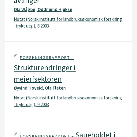
avlinger
Ola Wågbø, Oddmund Hjukse
Notat (Norsk institutt for landbruksøkonomisk forskning
: trykt utg.), 8 2003
FORSKNINGSRAPPORT –
Strukturendringer i
meierisektoren
Øyvind Hoveid, Ola Flaten
Notat (Norsk institutt for landbruksøkonomisk forskning
: trykt utg.), 9 2003
Saueholdet i
FORSKNINGSRAPPORT –