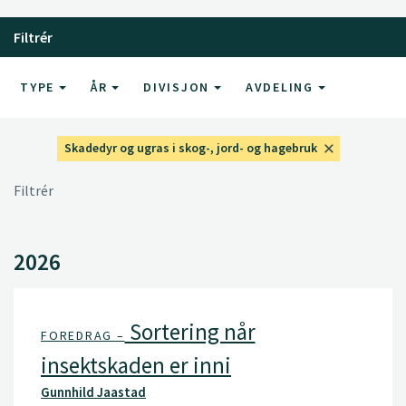
Filtrér
TYPE
ÅR
DIVISJON
AVDELING
Skadedyr og ugras i skog-, jord- og hagebruk
Filtrér
2026
Sortering når
FOREDRAG –
insektskaden er inni
Gunnhild Jaastad