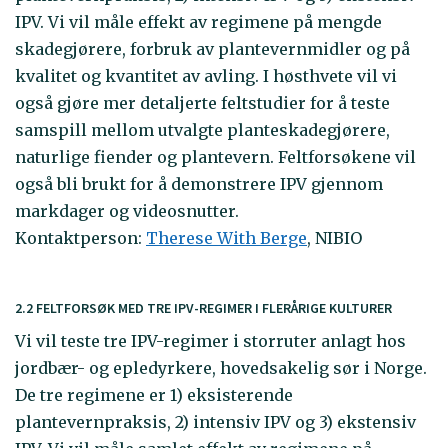
IPV. Vi vil måle effekt av regimene på mengde
skadegjørere, forbruk av plantevernmidler og på
kvalitet og kvantitet av avling. I høsthvete vil vi
også gjøre mer detaljerte feltstudier for å teste
samspill mellom utvalgte planteskadegjørere,
naturlige fiender og plantevern. Feltforsøkene vil
også bli brukt for å demonstrere IPV gjennom
markdager og videosnutter.
Kontaktperson:
Therese With Berge
, NIBIO
2.2 FELTFORSØK MED TRE IPV-REGIMER I FLERÅRIGE KULTURER
Vi vil teste tre IPV-regimer i storruter anlagt hos
jordbær- og epledyrkere, hovedsakelig sør i Norge.
De tre regimene er 1) eksisterende
plantevernpraksis, 2) intensiv IPV og 3) ekstensiv