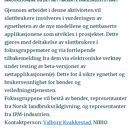
INNOVASJONENE OG DET NETTBASERTE VARSLINGSSYSTEMET
Gjennom arbeidet i denne aktiviteten vil
sluttbrukere involveres i vurderingen av
egnetheten av de nye modellene og nettbaserte
applikasjonene som utvikles i prosjektet. Dette
gjøres med deltakelse av sluttbrukere i
fokusgruppemøter og via fortløpende
tilbakemelding fra dem via elektroniske verktøy
under testing av beta-versjoner av
nettapplikasjonen(e). Dette for å sikre egnethet og
brukervennlighet for bønder og
veiledningstjenesten.
Fokusgruppene vil bestå av bønder, representanter
fra Norsk landbruksrådgivning, og representanter
fra IPM-industrien.
Kontaktperson:
Valborg Kvakkestad
, NIBIO