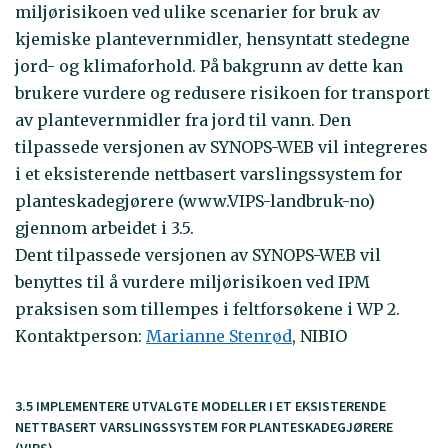
miljørisikoen ved ulike scenarier for bruk av
kjemiske plantevernmidler, hensyntatt stedegne
jord- og klimaforhold. På bakgrunn av dette kan
brukere vurdere og redusere risikoen for transport
av plantevernmidler fra jord til vann. Den
tilpassede versjonen av SYNOPS-WEB vil integreres
i et eksisterende nettbasert varslingssystem for
planteskadegjørere (www.VIPS-landbruk-no)
gjennom arbeidet i 3.5.
Dent tilpassede versjonen av SYNOPS-WEB vil
benyttes til å vurdere miljørisikoen ved IPM
praksisen som tillempes i feltforsøkene i WP 2.
Kontaktperson:
Marianne Stenrød
, NIBIO
3.5 IMPLEMENTERE UTVALGTE MODELLER I ET EKSISTERENDE
NETTBASERT VARSLINGSSYSTEM FOR PLANTESKADEGJØRERE
(VIPS)