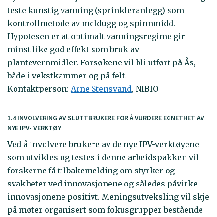
teste kunstig vanning (sprinkleranlegg) som
kontrollmetode av meldugg og spinnmidd.
Hypotesen er at optimalt vanningsregime gir
minst like god effekt som bruk av
plantevernmidler. Forsøkene vil bli utført på Ås,
både i vekstkammer og på felt.
Kontaktperson:
Arne Stensvand
, NIBIO
1.4 INVOLVERING AV SLUTTBRUKERE FOR Å VURDERE EGNETHET AV
NYE IPV- VERKTØY
Ved å involvere brukere av de nye IPV-verktøyene
som utvikles og testes i denne arbeidspakken vil
forskerne få tilbakemelding om styrker og
svakheter ved innovasjonene og således påvirke
innovasjonene positivt. Meningsutveksling vil skje
på møter organisert som fokusgrupper bestående