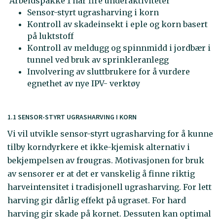
Arbeidspakke 1 har fire underaktiviteter
Sensor-styrt ugrasharving i korn
Kontroll av skadeinsekt i eple og korn basert
på luktstoff
Kontroll av meldugg og spinnmidd i jordbær i
tunnel ved bruk av sprinkleranlegg
Involvering av sluttbrukere for å vurdere
egnethet av nye IPV- verktøy
1.1 SENSOR-STYRT UGRASHARVING I KORN
Vi vil utvikle sensor-styrt ugrasharving for å kunne
tilby korndyrkere et ikke-kjemisk alternativ i
bekjempelsen av frøugras. Motivasjonen for bruk
av sensorer er at det er vanskelig å finne riktig
harveintensitet i tradisjonell ugrasharving. For lett
harving gir dårlig effekt på ugraset. For hard
harving gir skade på kornet. Dessuten kan optimal