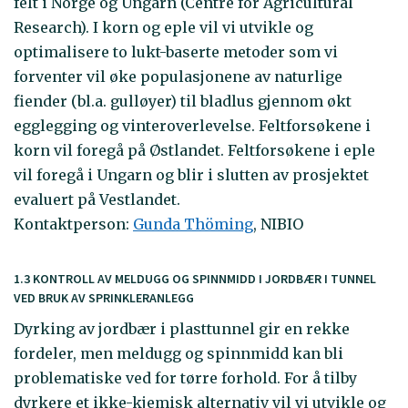
felt i Norge og Ungarn (Centre for Agricultural
Research). I korn og eple vil vi utvikle og
optimalisere to lukt-baserte metoder som vi
forventer vil øke populasjonene av naturlige
fiender (bl.a. gulløyer) til bladlus gjennom økt
egglegging og vinteroverlevelse. Feltforsøkene i
korn vil foregå på Østlandet. Feltforsøkene i eple
vil foregå i Ungarn og blir i slutten av prosjektet
evaluert på Vestlandet.
Kontaktperson:
Gunda Thöming
, NIBIO
1.3 KONTROLL AV MELDUGG OG SPINNMIDD I JORDBÆR I TUNNEL
VED BRUK AV SPRINKLERANLEGG
Dyrking av jordbær i plasttunnel gir en rekke
fordeler, men meldugg og spinnmidd kan bli
problematiske ved for tørre forhold. For å tilby
dyrkere et ikke-kjemisk alternativ vil vi utvikle og