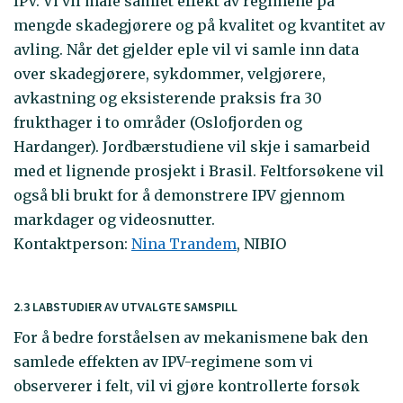
IPV. Vi vil måle samlet effekt av regimene på
mengde skadegjørere og på kvalitet og kvantitet av
avling. Når det gjelder eple vil vi samle inn data
over skadegjørere, sykdommer, velgjørere,
avkastning og eksisterende praksis fra 30
frukthager i to områder (Oslofjorden og
Hardanger). Jordbærstudiene vil skje i samarbeid
med et lignende prosjekt i Brasil. Feltforsøkene vil
også bli brukt for å demonstrere IPV gjennom
markdager og videosnutter.
Kontaktperson:
Nina Trandem
, NIBIO
2.3 LABSTUDIER AV UTVALGTE SAMSPILL
For å bedre forståelsen av mekanismene bak den
samlede effekten av IPV-regimene som vi
observerer i felt, vil vi gjøre kontrollerte forsøk