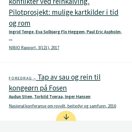
konflikter ved reinkalving.
Pilotprosjekt: mulige kartkilder i tid
og rom
Ingrid Tenge, Eva Solbjørg Flo Heggem, Paul Eric Aspholm,
...
NIBIO Rapport, 3(121), 2017
Tap av sau og rein til
FOREDRAG –
kongeørn på Fosen
Audun Stien, Torkild Tveraa, Inger Hansen
Nasjonal konferanse om rovvilt, beitedyr og samfunn, 2016