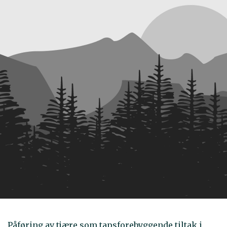
Påføring av tjære som tapsforebyggende tiltak i