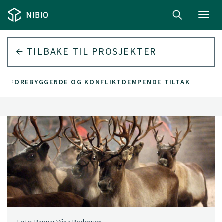
Toggl
navig
TILBAKE TIL
PROSJEKTER
YR - FOREBYGGENDE OG KONFLIKTDEMPENDE TILTAK
Foto: Ragnar Våga Pedersen