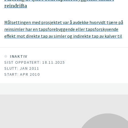
reindrifta
Målsettingen med prosjektet var å avdekke hvorvidt tjære på
reinsimler har en tapsforebyggende eller tapsforskyvende
effekt mot direkte tap av simler og indirekte tap av kalver til
rovvilt.
INAKTIV
SIST OPPDATERT: 18.11.2025
SLUTT: JAN 2011
START: APR 2010