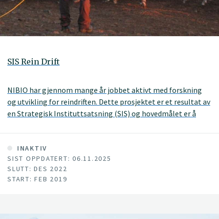
SIS Rein Drift
NIBIO har gjennom mange år jobbet aktivt med forskning
og utvikling for reindriften. Dette prosjektet er et resultat av
en Strategisk Instituttsatsning (SIS) og hovedmålet er å
utføre forskning og metodeutvikling som tar tak i reindriftas
utfordringer i dag og i fremtiden. Er du reindriftsutøver og
har gode innspill til hva det bør forskes mer på er det bare å
INAKTIV
SIST OPPDATERT: 06.11.2025
ta kontakt med våre medarbeidere.
SLUTT: DES 2022
START: FEB 2019