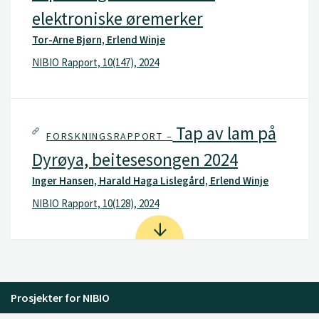
elektroniske øremerker
Tor-Arne Bjørn, Erlend Winje
NIBIO Rapport, 10(147), 2024
Tap av lam på
FORSKNINGSRAPPORT –
Dyrøya, beitesesongen 2024
Inger Hansen, Harald Haga Lislegård, Erlend Winje
NIBIO Rapport, 10(128), 2024
Prosjekter for NIBIO