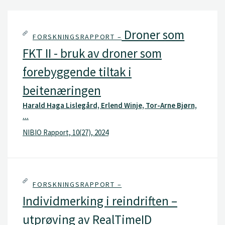
Droner som
FORSKNINGSRAPPORT –
FKT II - bruk av droner som
forebyggende tiltak i
beitenæringen
Harald Haga Lislegård, Erlend Winje, Tor-Arne Bjørn,
...
NIBIO Rapport, 10(27), 2024
FORSKNINGSRAPPORT –
Individmerking i reindriften –
utprøving av RealTimeID