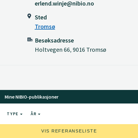
erlend.winje@nibio.no
Sted
Tromsø
Besøksadresse
Holtvegen 66, 9016 Tromsø
Mine NIBIO-publikasjoner
TYPE
ÅR
VIS REFERANSELISTE