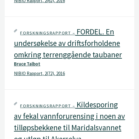
NIBIO Rapport, 2(62), 2016
FORDEL. En
FORSKNINGSRAPPORT –
undersøkelse av driftsforholdene
omkring terrenggående taubaner
Bruce Talbot
NIBIO Rapport, 2(72), 2016
Kildesporing
FORSKNINGSRAPPORT –
av fekal vannforurensing i noen av
tilløpsbekkene til Maridalsvannet
og utløp til Akerselva