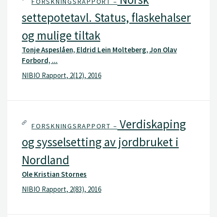
FORSKNINGSRAPPORT –
settepotetavl. Status, flaskehalser
og mulige tiltak
Tonje Aspeslåen, Eldrid Lein Molteberg, Jon Olav
Forbord, ...
NIBIO Rapport, 2(12), 2016
Verdiskaping
FORSKNINGSRAPPORT –
og sysselsetting av jordbruket i
Nordland
Ole Kristian Stornes
NIBIO Rapport, 2(83), 2016