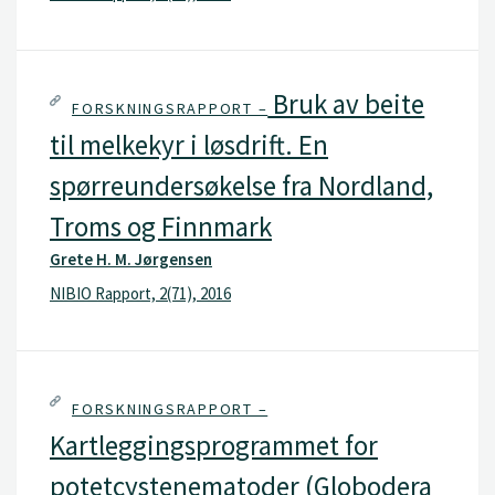
Bruk av beite
FORSKNINGSRAPPORT –
til melkekyr i løsdrift. En
spørreundersøkelse fra Nordland,
Troms og Finnmark
Grete H. M. Jørgensen
NIBIO Rapport, 2(71), 2016
FORSKNINGSRAPPORT –
Kartleggingsprogrammet for
potetcystenematoder (Globodera