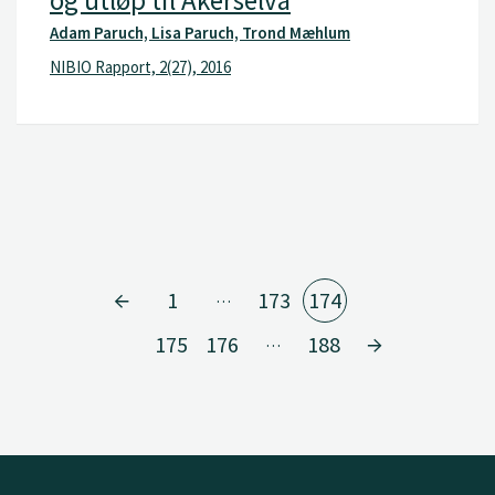
Adam Paruch, Lisa Paruch, Trond Mæhlum
NIBIO Rapport, 2(27), 2016
1
173
174
…
175
176
188
…