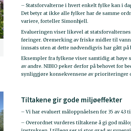
– Statsforvalterne i hvert enkelt fylke kan i d
Det betyr at ikke alle fylker har de samme ord
variere, forteller Simonhjell.
Evalueringen viser likevel at statsforvalternes
føringer. Øremerking av friske midler til vannm
innsats uten at dette nødvendigvis har gått p
Eksempler fra fylkene viser samtidig at høye sa
av andre. NIBIO peker derfor på behovet for b
synliggjøre konsekvensene av prioriteringer 
Tiltakene gir gode miljøeffekter
– Vi har evaluert måloppnåelsen for 35 av 43 ti
– Overordnet vurderes tiltakene å gi god målo
instruksen. I tillegg ser vi stor grad av synerg