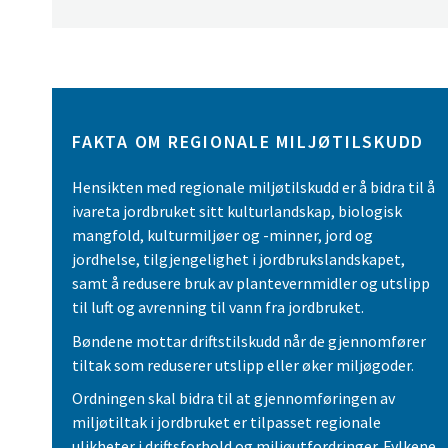
FAKTA OM REGIONALE MILJØTILSKUDD
Hensikten med regionale miljøtilskudd er å bidra til å
ivareta jordbruket sitt kulturlandskap, biologisk
mangfold, kulturmiljøer og -minner, jord og
jordhelse, tilgjengelighet i jordbrukslandskapet,
samt å redusere bruk av plantevernmidler og utslipp
til luft og avrenning til vann fra jordbruket.
Bøndene mottar driftstilskudd når de gjennomfører
tiltak som reduserer utslipp eller øker miljøgoder.
Ordningen skal bidra til at gjennomføringen av
miljøtiltak i jordbruket er tilpasset regionale
ulikheter i driftsforhold og miljøutfordringer. Fylkene