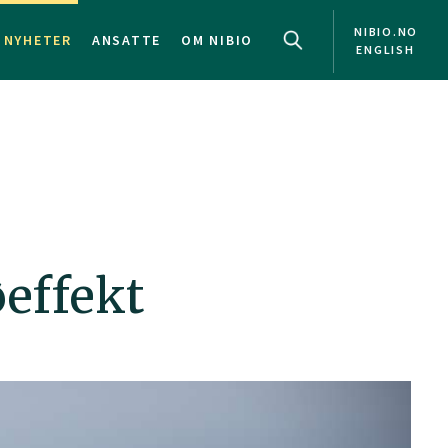
NIBIO.NO
NYHETER
ANSATTE
OM NIBIO
ENGLISH
øeffekt