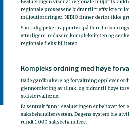
Evalueringen viser at regionale miljøtilskudd 
regionale prosessene bidrar til treffsikre prior
miljøutfordringer. NIBIO finner derfor ikke g
Samtidig peker rapporten på flere forbedrin
ytterligere, redusere kompleksiteten og senk
regionale fleksibiliteten.
Kompleks ordning med høye forva
Både gårdbrukere og forvaltning opplever ord
gjennomføring av tiltak, og bidrar til høye f
statsforvalterne.
Et sentralt funn i evalueringen er behovet for
saksbehandlersystem. Dagens system ble utvikl
rundt 1 000 saksbehandlere.