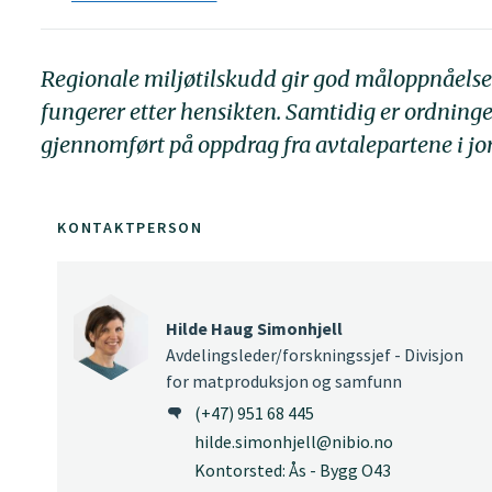
Regionale miljøtilskudd gir god måloppnåelse 
fungerer etter hensikten. Samtidig er ordning
gjennomført på oppdrag fra avtalepartene i j
KONTAKTPERSON
Hilde Haug Simonhjell
Avdelingsleder/forskningssjef - Divisjon
for matproduksjon og samfunn
(+47) 951 68 445
hilde.simonhjell@nibio.no
Kontorsted: Ås - Bygg O43