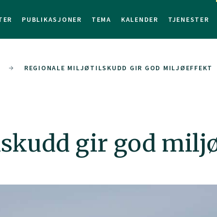
TER
PUBLIKASJONER
TEMA
KALENDER
TJENESTER
REGIONALE MILJØTILSKUDD GIR GOD MILJØEFFEKT
lskudd gir god milj