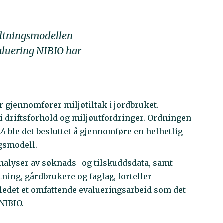
valtningsmodellen
valuering NIBIO har
r gjennomfører miljøtiltak i jordbruket.
 i driftsforhold og miljøutfordringer. Ordningen
24 ble det besluttet å gjennomføre en helhetlig
ngsmodell.
alyser av søknads- og tilskuddsdata, samt
ning, gårdbrukere og faglag, forteller
ledet et omfattende evalueringsarbeid som det
 NIBIO.