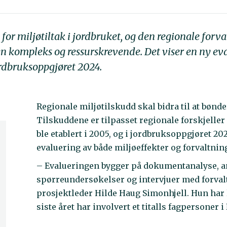
for miljøtiltak i jordbruket, og den regionale for
en kompleks og ressurskrevende. Det viser en ny e
ordbruksoppgjøret 2024.
Regionale miljøtilskudd skal bidra til at bønde
Tilskuddene er tilpasset regionale forskjeller
ble etablert i 2005, og i jordbruksoppgjøret 20
evaluering av både miljøeffekter og forvaltni
– Evalueringen bygger på dokumentanalyse, an
spørreundersøkelser og intervjuer med forvalt
prosjektleder Hilde Haug Simonhjell. Hun har 
siste året har involvert et titalls fagpersoner i