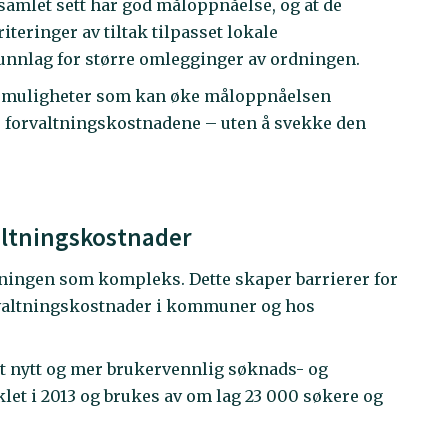
samlet sett har god måloppnåelse, og at de
iteringer av tiltak tilpasset lokale
runnlag for større omlegginger av ordningen.
gsmuligheter som kan øke måloppnåelsen
e forvaltningskostnadene – uten å svekke den
ltningskostnader
ningen som kompleks. Dette skaper barrierer for
orvaltningskostnader i kommuner og hos
 et nytt og mer brukervennlig søknads- og
et i 2013 og brukes av om lag 23 000 søkere og