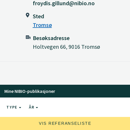
froydis.gillund@nibio.no
Sted
Tromsø
Besøksadresse
Holtvegen 66, 9016 Tromsø
Mine NIBIO-publikasjoner
TYPE
ÅR
VIS REFERANSELISTE