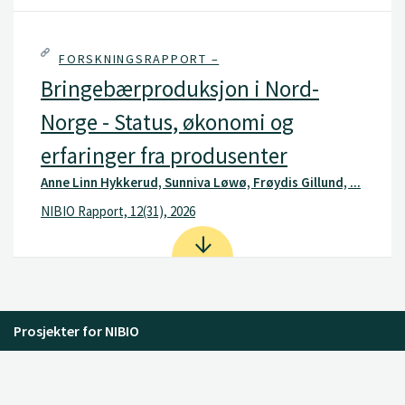
FORSKNINGSRAPPORT –
Bringebærproduksjon i Nord-
Norge - Status, økonomi og
erfaringer fra produsenter
Anne Linn Hykkerud, Sunniva Løwø, Frøydis Gillund, ...
NIBIO Rapport, 12(31), 2026
Prosjekter for NIBIO