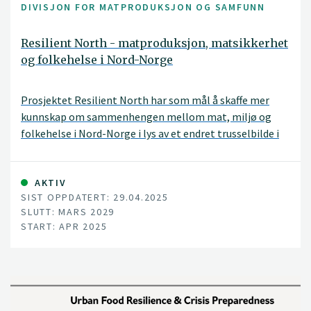
DIVISJON FOR MATPRODUKSJON OG SAMFUNN
Resilient North - matproduksjon, matsikkerhet
og folkehelse i Nord-Norge
Prosjektet Resilient North har som mål å skaffe mer
kunnskap om sammenhengen mellom mat, miljø og
folkehelse i Nord-Norge i lys av et endret trusselbilde i
nordområdene. Denne kunnskapen skal bidra til at
landsdelen og Norge blir bedre rustet til å håndtere
ulike situasjoner og endringer som kan oppstå.
AKTIV
SIST OPPDATERT: 29.04.2025
SLUTT: MARS 2029
START: APR 2025