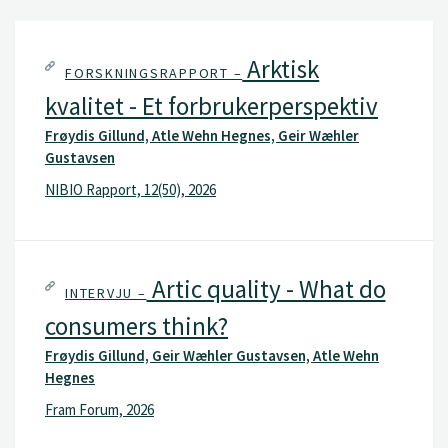
Arktisk
FORSKNINGSRAPPORT –
kvalitet - Et forbrukerperspektiv
Frøydis Gillund, Atle Wehn Hegnes, Geir Wæhler
Gustavsen
NIBIO Rapport, 12(50), 2026
Artic quality - What do
INTERVJU –
consumers think?
Frøydis Gillund, Geir Wæhler Gustavsen, Atle Wehn
Hegnes
Fram Forum, 2026