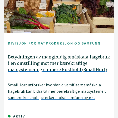
DIVISJON FOR MATPRODUKSJON OG SAMFUNN
Betydningen av mangfoldig småskala-hagebruk
i en omstilling mot mer bærekraftige
matsystemer og sunnere kosthold (SmallHort)
SmallHort utforsker hvordan diversifisert småskala
hagebruk kan bidra til mer bærekraftige matsystemer,
sunnere kosthold, sterkere lokalsamfunn og økt
matberedskap i Norge.
AKTIV