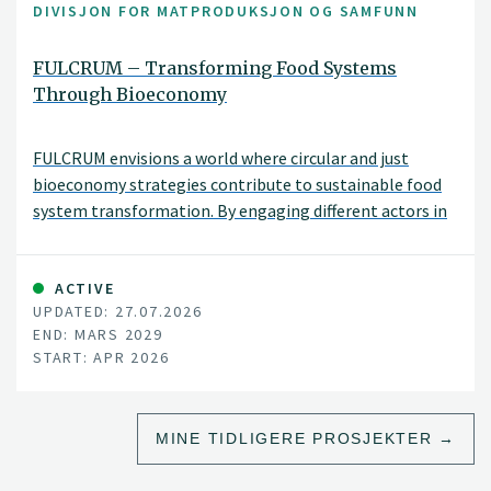
DIVISJON FOR MATPRODUKSJON OG SAMFUNN
FULCRUM – Transforming Food Systems
Through Bioeconomy
FULCRUM envisions a world where circular and just
bioeconomy strategies contribute to sustainable food
system transformation. By engaging different actors in
co-designing bioeconomy strategies in five different
regions across Europe, FULCRUM connects bottom-up
innovation with actionable and scalable policy
ACTIVE
UPDATED: 27.07.2026
recommendations for living and vibrant land and
END: MARS 2029
seascapes.
START: APR 2026
MINE TIDLIGERE PROSJEKTER