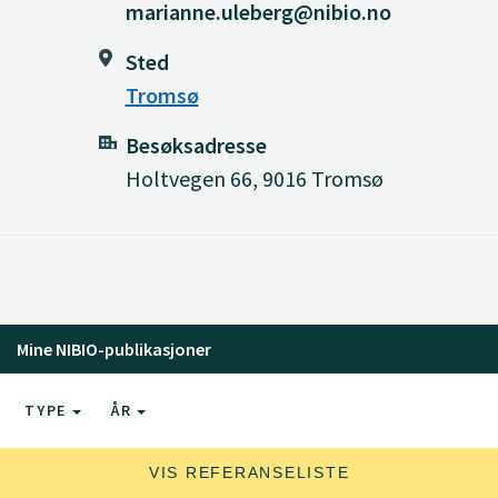
marianne.uleberg@nibio.no
Sted
Tromsø
Besøksadresse
Holtvegen 66, 9016 Tromsø
Mine NIBIO-publikasjoner
TYPE
ÅR
VIS REFERANSELISTE