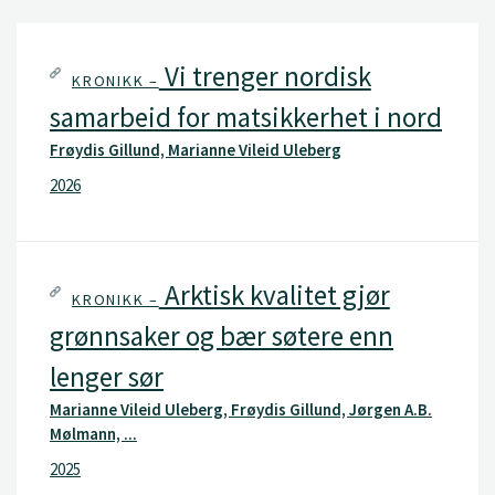
Vi trenger nordisk
KRONIKK –
samarbeid for matsikkerhet i nord
Frøydis Gillund, Marianne Vileid Uleberg
2026
Arktisk kvalitet gjør
KRONIKK –
grønnsaker og bær søtere enn
lenger sør
Marianne Vileid Uleberg, Frøydis Gillund, Jørgen A.B.
Mølmann, ...
2025