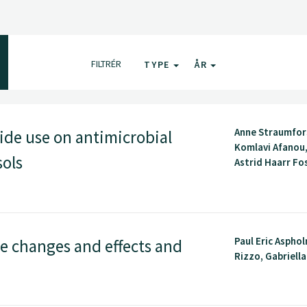
FILTRÉR
TYPE
ÅR
Anne Straumfor
ide use on antimicrobial
Komlavi Afanou
sols
Astrid Haarr Foss
Paul Eric Aspho
te changes and effects and
Rizzo, Gabriella 