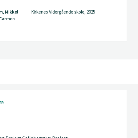
m, Mikkel
Kirkenes Vidergående skole, 2025
 Carmen
ER
ing Project Collaborative Project