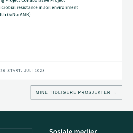
crobial resistance in soil environment
alth (SiNorAMR)
026
START: JULI 2023
MINE TIDLIGERE PROSJEKTER
Sosiale medier