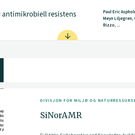
Paul Eric Asphol
 antimikrobiell resistens
Meyn Liljegren,
Rizzo, ...
DIVISJON FOR MILJØ OG NATURRESSURS
SiNorAMR
Full title: Collaborative and Knowledge-build