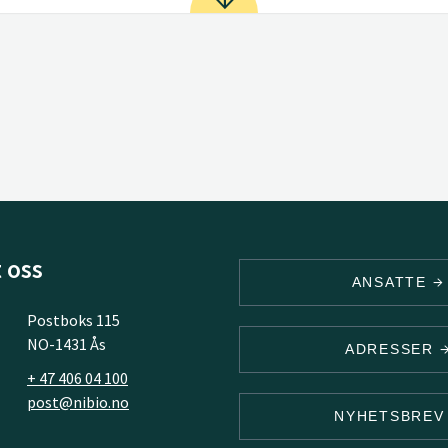
 oss
ANSATTE
Postboks 115
NO-1431 Ås
ADRESSER
+ 47 406 04 100
post@nibio.no
NYHETSBRE