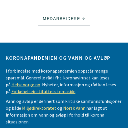
MEDARBEIDERE
KORONAPANDEMIEN OG VANN OG AVLØP
I forbindelse med koronapandemien oppstår mange
spørsmål. Generelle råd i fht. koronaviruset kan leses
på
Helsenorge.no
. Nyheter, informasjon og råd kan leses
på
Folkehelseinstituttets temaside
.
Vann og avløp er definert som kritiske samfunnsfunksjoner
og både
Miljødirektoratet
og
Norsk Vann
har lagt ut
informasjon om vann og avløp i forhold til korona
situasjonen.