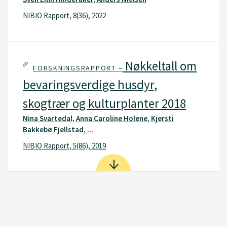
NIBIO Rapport, 8(36), 2022
Nøkkeltall om
FORSKNINGSRAPPORT –
bevaringsverdige husdyr,
skogtrær og kulturplanter 2018
Nina Svartedal, Anna Caroline Holene, Kjersti
Bakkebø Fjellstad, ...
NIBIO Rapport, 5(86), 2019