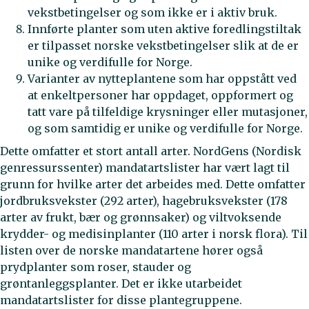
vekstbetingelser og som ikke er i aktiv bruk.
Innførte planter som uten aktive foredlingstiltak
er tilpasset norske vekstbetingelser slik at de er
unike og verdifulle for Norge.
Varianter av nytteplantene som har oppstått ved
at enkeltpersoner har oppdaget, oppformert og
tatt vare på tilfeldige krysninger eller mutasjoner,
og som samtidig er unike og verdifulle for Norge.
Dette omfatter et stort antall arter. NordGens (Nordisk
genressurssenter) mandatartslister har vært lagt til
grunn for hvilke arter det arbeides med. Dette omfatter
jordbruksvekster (292 arter), hagebruksvekster (178
arter av frukt, bær og grønnsaker) og viltvoksende
krydder- og medisinplanter (110 arter i norsk flora). Til
listen over de norske mandatartene hører også
prydplanter som roser, stauder og
grøntanleggsplanter. Det er ikke utarbeidet
mandatartslister for disse plantegruppene.