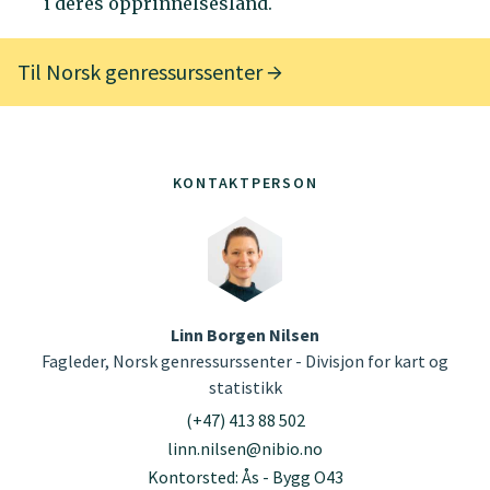
i deres opprinnelsesland.
Til Norsk genressurssenter
KONTAKTPERSON
Linn Borgen Nilsen
Fagleder, Norsk genressurssenter - Divisjon for kart og
statistikk
(+47) 413 88 502
linn.nilsen@nibio.no
Kontorsted: Ås - Bygg O43