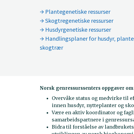
Plantegenetiske ressurser
Skogtregenetiske ressurser
Husdyrgenetiske ressurser
Handlingsplaner for husdyr, planter og
skogtrær
Norsk genressurssenters oppgaver omf
Overvåke status og medvirke til e
innen husdyr, nytteplanter og sko
Være en aktiv koordinator og fagli
samarbeidspartnere i genressursar
Bidra til forståelse av landbruke
utviklingen av norsk bioøkonomi f