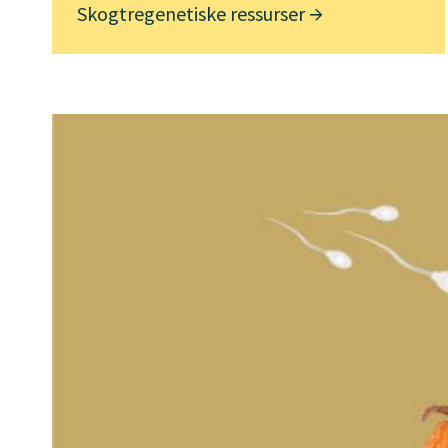
Skogtregenetiske ressurser