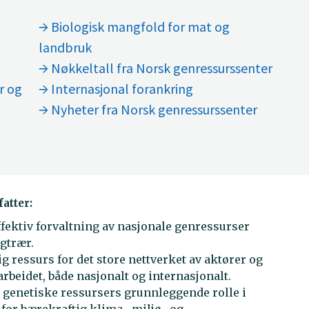
Biologisk mangfold for mat og
landbruk
Nøkkeltall fra Norsk genressurssenter
Internasjonal forankring
Nyheter fra Norsk genressurssenter
atter:
ffektiv forvaltning av nasjonale genressurser
gtrær.
g ressurs for det store nettverket av aktører og
beidet, både nasjonalt og internasjonalt.
ts genetiske ressursers grunnleggende rolle i
or bærekraftig klima-, miljø- og