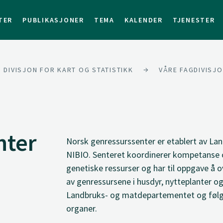
TER
PUBLIKASJONER
TEMA
KALENDER
TJENESTER
DIVISJON FOR KART OG STATISTIKK
VÅRE FAGDIVISJ
nter
Norsk genressurssenter er etablert av L
NIBIO. Senteret koordinerer kompetanse o
genetiske ressurser og har til oppgave å o
av genressursene i husdyr, nytteplanter o
Landbruks- og matdepartementet og følger
organer.