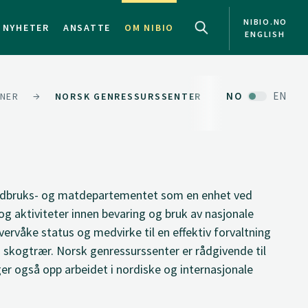
NIBIO.NO
NYHETER
ANSATTE
OM NIBIO
ENGLISH
NO
EN
ONER
NORSK GENRESSURSSENTER
andbruks- og matdepartementet som en enhet ved
g aktiviteter innen bevaring og bruk av nasjonale
vervåke status og medvirke til en effektiv forvaltning
g skogtrær. Norsk genressurssenter er rådgivende til
 også opp arbeidet i nordiske og internasjonale