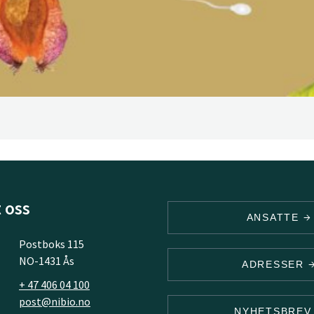
 oss
ANSATTE
Postboks 115
NO-1431 Ås
ADRESSER
+ 47 406 04 100
post@nibio.no
NYHETSBRE