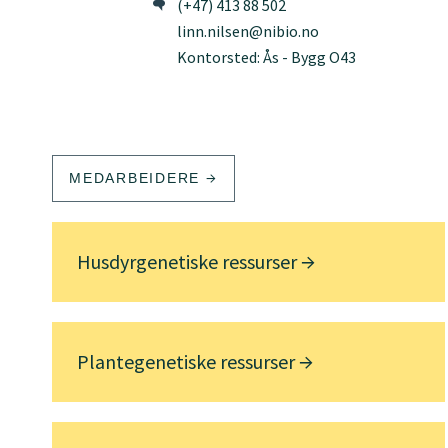
(+47) 413 88 502
linn.nilsen@nibio.no
Kontorsted: Ås - Bygg O43
MEDARBEIDERE
Husdyrgenetiske ressurser
Plantegenetiske ressurser