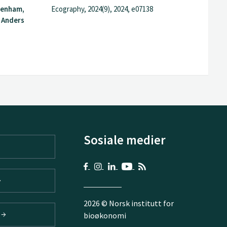
denham,
Ecography, 2024(9), 2024, e07138
 Anders
Sosiale medier
2026 © Norsk institutt for
V
bioøkonomi