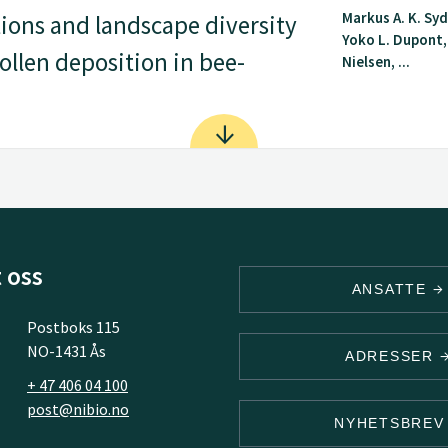
Markus A. K. Sy
ions and landscape diversity
Yoko L. Dupont,
ollen deposition in bee-
Nielsen, ...
 oss
ANSATTE
Postboks 115
NO-1431 Ås
ADRESSER
+ 47 406 04 100
post@nibio.no
NYHETSBRE