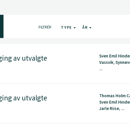
FILTRÉR
TYPE
ÅR
Sven Emil Hinde
ging av utvalgte
Vassvik, Synnøv
...
Thomas Holm Ca
ging av utvalgte
Sven Emil Hinde
Jarle Riise, ...