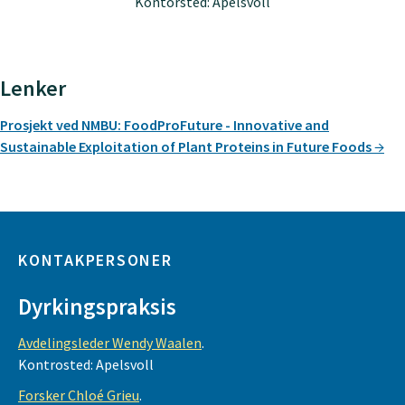
Kontorsted: Apelsvoll
Lenker
Prosjekt ved NMBU: FoodProFuture - Innovative and
Sustainable Exploitation of Plant Proteins in Future Foods
KONTAKPERSONER
Dyrkingspraksis
Avdelingsleder Wendy Waalen
.
Kontrosted: Apelsvoll
Forsker Chloé Grieu
.