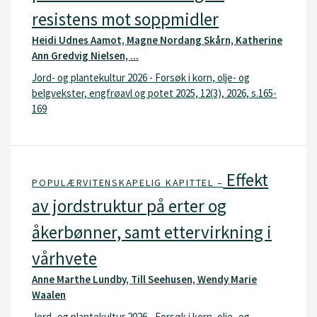
resistens mot soppmidler
Heidi Udnes Aamot, Magne Nordang Skårn, Katherine
Ann Gredvig Nielsen, ...
Jord- og plantekultur 2026 - Forsøk i korn, olje- og
belgvekster, engfrøavl og potet 2025, 12(3), 2026, s.165-
169
Effekt
POPULÆRVITENSKAPELIG KAPITTEL –
av jordstruktur på erter og
åkerbønner, samt ettervirkning i
vårhvete
Anne Marthe Lundby, Till Seehusen, Wendy Marie
Waalen
Jord- og plantekultur 2026 - Forsøk i korn, olje- og