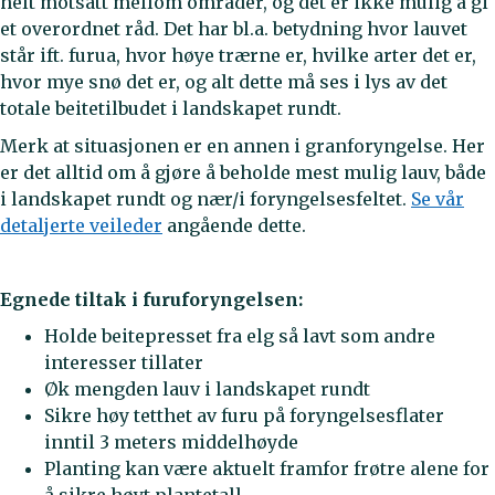
helt motsatt mellom områder, og det er ikke mulig å gi
et overordnet råd. Det har bl.a. betydning hvor lauvet
står ift. furua, hvor høye trærne er, hvilke arter det er,
hvor mye snø det er, og alt dette må ses i lys av det
totale beitetilbudet i landskapet rundt.
Merk at situasjonen er en annen i granforyngelse. Her
er det alltid om å gjøre å beholde mest mulig lauv, både
i landskapet rundt og nær/i foryngelsesfeltet.
Se vår
detaljerte veileder
angående dette.
Egnede tiltak i furuforyngelsen:
Holde beitepresset fra elg så lavt som andre
interesser tillater
Øk mengden lauv i landskapet rundt
Sikre høy tetthet av furu på foryngelsesflater
inntil 3 meters middelhøyde
Planting kan være aktuelt framfor frøtre alene for