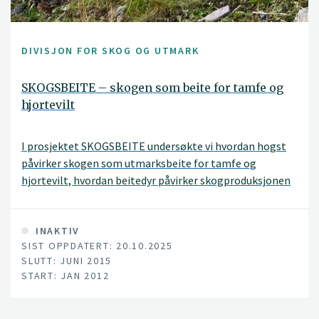
DIVISJON FOR SKOG OG UTMARK
SKOGSBEITE – skogen som beite for tamfe og
hjortevilt
I prosjektet SKOGSBEITE undersøkte vi hvordan hogst
påvirker skogen som utmarksbeite for tamfe og
hjortevilt, hvordan beitedyr påvirker skogproduksjonen
og hvilke konsekvenser dette har for de involverte
næringsinteressene.
INAKTIV
SIST OPPDATERT: 20.10.2025
SLUTT: JUNI 2015
START: JAN 2012