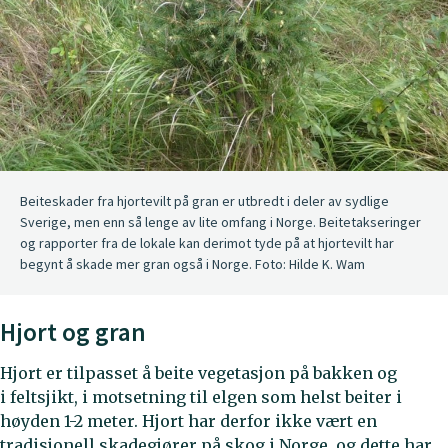
Beiteskader fra hjortevilt på gran er utbredt i deler av sydlige
Sverige, men enn så lenge av lite omfang i Norge. Beitetakseringer
og rapporter fra de lokale kan derimot tyde på at hjortevilt har
begynt å skade mer gran også i Norge. Foto: Hilde K. Wam
Hjort og gran
Hjort er tilpasset å beite vegetasjon på bakken og
i feltsjikt, i motsetning til elgen som helst beiter i
høyden 1-2 meter. Hjort har derfor ikke vært en
tradisjonell skadegjører på skog i Norge, og dette har