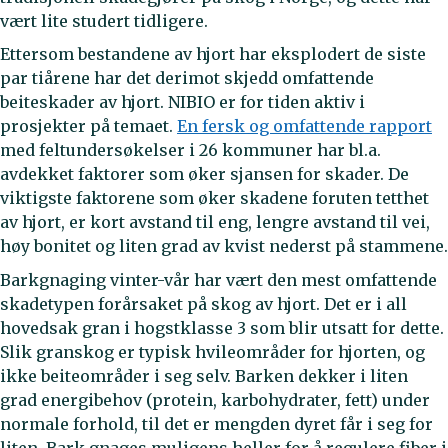
vært lite studert tidligere.
Ettersom bestandene av hjort har eksplodert de siste
par tiårene har det derimot skjedd omfattende
beiteskader av hjort. NIBIO er for tiden aktiv i
prosjekter på temaet.
En fersk og omfattende rapport
med feltundersøkelser i 26 kommuner har bl.a.
avdekket faktorer som øker sjansen for skader. De
viktigste faktorene som øker skadene foruten tetthet
av hjort, er kort avstand til eng, lengre avstand til vei,
høy bonitet og liten grad av kvist nederst på stammene.
Barkgnaging vinter-vår har vært den mest omfattende
skadetypen forårsaket på skog av hjort. Det er i all
hovedsak gran i hogstklasse 3 som blir utsatt for dette.
Slik granskog er typisk hvileområder for hjorten, og
ikke beiteområder i seg selv. Barken dekker i liten
grad energibehov (protein, karbohydrater, fett) under
normale forhold, til det er mengden dyret får i seg for
liten. Bark gnages muligens heller for å regulere fiber i