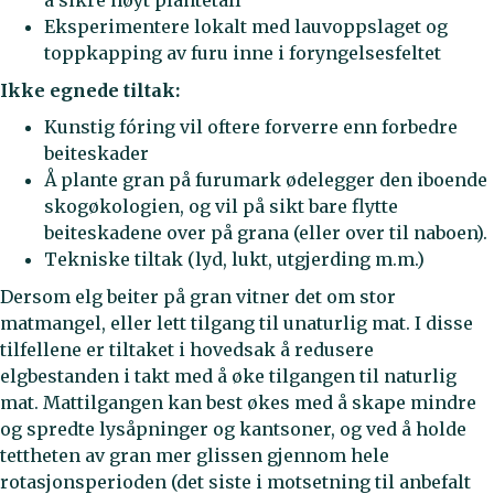
å sikre høyt plantetall
Eksperimentere lokalt med lauvoppslaget og
toppkapping av furu inne i foryngelsesfeltet
Ikke egnede tiltak:
Kunstig fóring vil oftere forverre enn forbedre
beiteskader
Å plante gran på furumark ødelegger den iboende
skogøkologien, og vil på sikt bare flytte
beiteskadene over på grana (eller over til naboen).
Tekniske tiltak (lyd, lukt, utgjerding m.m.)
Dersom elg beiter på gran vitner det om stor
matmangel, eller lett tilgang til unaturlig mat. I disse
tilfellene er tiltaket i hovedsak å redusere
elgbestanden i takt med å øke tilgangen til naturlig
mat. Mattilgangen kan best økes med å skape mindre
og spredte lysåpninger og kantsoner, og ved å holde
tettheten av gran mer glissen gjennom hele
rotasjonsperioden (det siste i motsetning til anbefalt