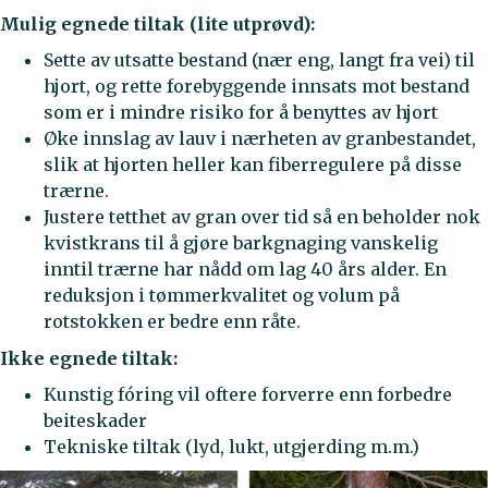
Mulig egnede tiltak (lite utprøvd):
Sette av utsatte bestand (nær eng, langt fra vei) til
hjort, og rette forebyggende innsats mot bestand
som er i mindre risiko for å benyttes av hjort
Øke innslag av lauv i nærheten av granbestandet,
slik at hjorten heller kan fiberregulere på disse
trærne.
Justere tetthet av gran over tid så en beholder nok
kvistkrans til å gjøre barkgnaging vanskelig
inntil trærne har nådd om lag 40 års alder. En
reduksjon i tømmerkvalitet og volum på
rotstokken er bedre enn råte.
Ikke egnede tiltak:
Kunstig fóring vil oftere forverre enn forbedre
beiteskader
Tekniske tiltak (lyd, lukt, utgjerding m.m.)