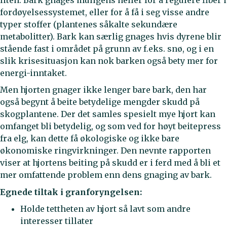
fordøyelsessystemet, eller for å få i seg visse andre
typer stoffer (plantenes såkalte sekundære
metabolitter). Bark kan særlig gnages hvis dyrene blir
stående fast i området på grunn av f.eks. snø, og i en
slik krisesituasjon kan nok barken også bety mer for
energi-inntaket.
Men hjorten gnager ikke lenger bare bark, den har
også begynt å beite betydelige mengder skudd på
skogplantene. Der det samles spesielt mye hjort kan
omfanget bli betydelig, og som ved for høyt beitepress
fra elg, kan dette få økologiske og ikke bare
økonomiske ringvirkninger. Den nevnte rapporten
viser at hjortens beiting på skudd er i ferd med å bli et
mer omfattende problem enn dens gnaging av bark.
Egnede tiltak i granforyngelsen:
Holde tettheten av hjort så lavt som andre
interesser tillater