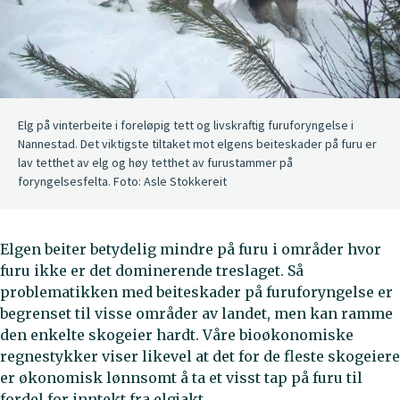
Elg på vinterbeite i foreløpig tett og livskraftig furuforyngelse i
Nannestad. Det viktigste tiltaket mot elgens beiteskader på furu er
lav tetthet av elg og høy tetthet av furustammer på
foryngelsesfelta. Foto: Asle Stokkereit
Elgen beiter betydelig mindre på furu i områder hvor
furu ikke er det dominerende treslaget. Så
problematikken med beiteskader på furuforyngelse er
begrenset til visse områder av landet, men kan ramme
den enkelte skogeier hardt. Våre bioøkonomiske
regnestykker viser likevel at det for de fleste skogeiere
er økonomisk lønnsomt å ta et visst tap på furu til
fordel for inntekt fra elgjakt.