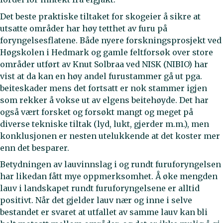
Det beste praktiske tiltaket for skogeier å sikre at
utsatte områder har høy tetthet av furu på
foryngelsesflatene. Både nyere forskningsprosjekt ved
Høgskolen i Hedmark og gamle feltforsøk over store
områder utført av Knut Solbraa ved NISK (NIBIO) har
vist at da kan en høy andel furustammer gå ut pga.
beiteskader mens det fortsatt er nok stammer igjen
som rekker å vokse ut av elgens beitehøyde. Det har
også vært forsket og forsøkt mangt og meget på
diverse tekniske tiltak (lyd, lukt, gjerder m.m.), men
konklusjonen er nesten utelukkende at det koster mer
enn det besparer.
Betydningen av lauvinnslag i og rundt furuforyngelsen
har likedan fått mye oppmerksomhet. Å øke mengden
lauv i landskapet rundt furuforyngelsene er alltid
positivt. Når det gjelder lauv nær og inne i selve
bestandet er svaret at utfallet av samme lauv kan bli