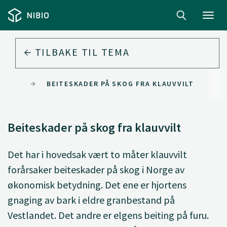
Toggl
navig
TILBAKE TIL
TEMA
ENTER
BEITESKADER PÅ SKOG FRA KLAUVVILT
Beiteskader på skog fra klauvvilt
Det har i hovedsak vært to måter klauvvilt
forårsaker beiteskader på skog i Norge av
økonomisk betydning. Det ene er hjortens
gnaging av bark i eldre granbestand på
Vestlandet. Det andre er elgens beiting på furu.