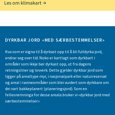
Les om klimakart
DYRKBAR JORD «MED SÆRBESTEMMELSER»
Kva som er eigna til å dyrkast opp til å bli fulldyrka jord,
endrar seg over tid. Noko er kartlagt som dyrkbart i
områder som ikkje bør dyrkast opp, ut fra dagens
retningsliner og lovverk. Dette gjelder dyrkbar jord som
ligger på arealtype myr, i nasjonalpark eller naturreservat
og areal i ravineområder som blei vurdert som dyrkbare om
dei vart bakkeplanert (planeringsjord). Som en
fellesnemninga for desse areala bruker vi «dyrkbar jord med
særbestemmelser».