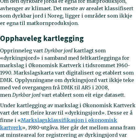
Om den dyrkbare jorda er egna for matproduksjon,
avhenger av klimaet. Det meste av arealet klassifisert
som dyrkbar jord i Noreg, ligger i områder som ikkje
er egna til matkornproduksjon.
Opphaveleg kartlegging
Opprinneleg vart
Dyrkbar jord
kartlagt som
«dyrkingsjord» i samband med feltkartlegginga for
markslag i Økonomisk Kartverk i tidsrommet 1960-
1990. Markslagskarta vart digitalisert og etablert som
DMK. Opplysningane om dyrkingsjord vart ikkje teke
med ved overgangen frå DMK til AR5 i 2008,
men
Dyrkbar jord
vart etablert som eit eige datasett.
Under kartlegging av markslag i Økonomisk Kartverk
vart det sett fleire krav til «dyrkingsjord». Desse er å
finne i «
Markslagsklassifikasjon i økonomisk
kartverk
», 1980-utgåva. Her går det mellom anna fram
at minsteareal for registrering av dyrkingsjord var