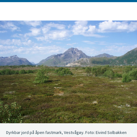
Dyrkbar jord på åpen fastmark, Vestvågøy. Foto: Eivind Solbakken