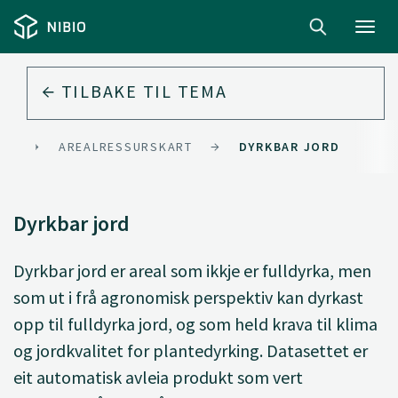
Toggl
navig
TILBAKE TIL
TEMA
RD
AREALRESSURSKART
DYRKBAR JORD
Dyrkbar jord
Dyrkbar jord er areal som ikkje er fulldyrka, men
som ut i frå agronomisk perspektiv kan dyrkast
opp til fulldyrka jord, og som held krava til klima
og jordkvalitet for plantedyrking. Datasettet er
eit automatisk avleia produkt som vert