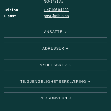
NO-1431 Ås
Telefon
+ 47 406 04 100
E-post
post@nibio.no
ANSATTE
ADRESSER
NYHETSBREV
TILGJENGELIGHETSERKLÆRING
PERSONVERN