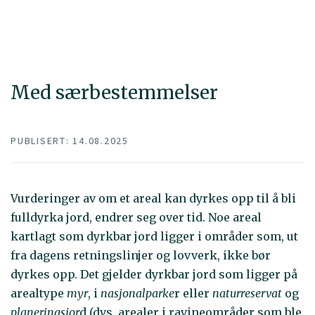
Med særbestemmelser
PUBLISERT: 14.08.2025
Vurderinger av om et areal kan dyrkes opp til å bli
fulldyrka jord, endrer seg over tid. Noe areal
kartlagt som dyrkbar jord ligger i områder som, ut
fra dagens retningslinjer og lovverk, ikke bør
dyrkes opp. Det gjelder dyrkbar jord som ligger på
arealtype
myr
, i
nasjonalparke
r eller
naturreservat
og
planeringsjor
d (dvs. arealer i ravineområder som ble