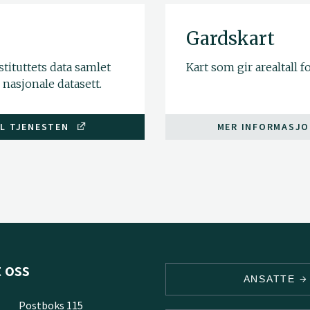
Gardskart
tituttets data samlet
Kart som gir arealtall 
nasjonale datasett.
IL TJENESTEN
MER INFORMASJ
 oss
ANSATTE
Postboks 115