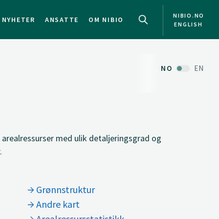
NIBIO.NO
NYHETER
ANSATTE
OM NIBIO
ENGLISH
NO
EN
arealressurser med ulik detaljeringsgrad og
.
Grønnstruktur
Andre kart
Arealressursstatistikk