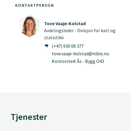
KONTAKTPERSON
Tove Vaaje-Kolstad
Avdelingsleder - Divisjon for kart og
statistikk
(+47) 930 08 377
tove.vaaje-kolstad@nibio.no
Kontorsted: Ås - Bygg O43
Tjenester