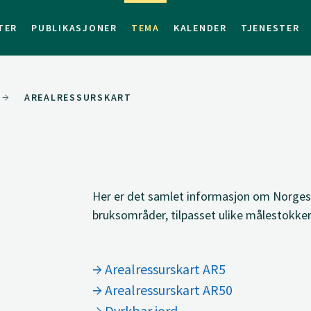
TER
PUBLIKASJONER
TEMA
KALENDER
TJENESTER
AREALRESSURSKART
Her er det samlet informasjon om Norges 
bruksområder, tilpasset ulike målestokker
Arealressurskart AR5
Arealressurskart AR50
Dyrkbar jord