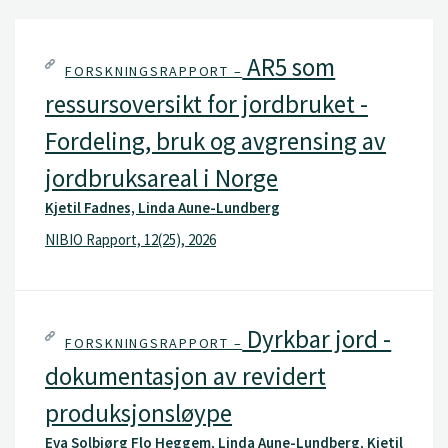
AR5 som
FORSKNINGSRAPPORT –
ressursoversikt for jordbruket -
Fordeling, bruk og avgrensing av
jordbruksareal i Norge
Kjetil Fadnes, Linda Aune-Lundberg
NIBIO Rapport, 12(25), 2026
Dyrkbar jord -
FORSKNINGSRAPPORT –
dokumentasjon av revidert
produksjonsløype
Eva Solbjørg Flo Heggem, Linda Aune-Lundberg, Kjetil