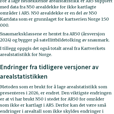
For å lage heldekkende arealstatistikk er AR5 supplert
med data fra N50 arealdekke for ikke kartlagte
områder i AR5. N50 arealdekke er en del av N50
Kartdata som er grunnlaget for kartserien Norge 1:50
000.
Snaumarksklassene er hentet fra AR50 (årsversjon
2024) og bygger på satellittbildetolking av snaumark.
I tillegg oppgis det også totalt areal fra Kartverkets
arealstatistikk for Norge.
Endringer fra tidligere versjoner av
arealstatistikken
Metoden som er brukt for å lage arealstatistikk som
presenteres i 2026, er endret. Den viktigste endringen
er at vi har brukt N50 i stedet for AR50 for områder
som ikke er kartlagt i AR5. Derfor kan det være små
endringer i arealtall som ikke skyldes endringer i