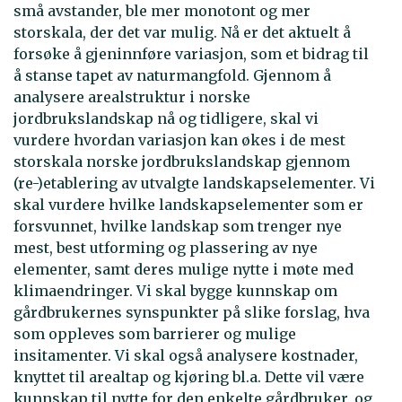
små avstander, ble mer monotont og mer
storskala, der det var mulig. Nå er det aktuelt å
forsøke å gjeninnføre variasjon, som et bidrag til
å stanse tapet av naturmangfold. Gjennom å
analysere arealstruktur i norske
jordbrukslandskap nå og tidligere, skal vi
vurdere hvordan variasjon kan økes i de mest
storskala norske jordbrukslandskap gjennom
(re-)etablering av utvalgte landskapselementer. Vi
skal vurdere hvilke landskapselementer som er
forsvunnet, hvilke landskap som trenger nye
mest, best utforming og plassering av nye
elementer, samt deres mulige nytte i møte med
klimaendringer. Vi skal bygge kunnskap om
gårdbrukernes synspunkter på slike forslag, hva
som oppleves som barrierer og mulige
insitamenter. Vi skal også analysere kostnader,
knyttet til arealtap og kjøring bl.a. Dette vil være
kunnskap til nytte for den enkelte gårdbruker, og