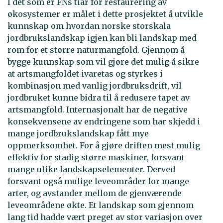
I det som er FNs tiår for restaurering av
økosystemer er målet i dette prosjektet å utvikle
kunnskap om hvordan norske storskala
jordbrukslandskap igjen kan bli landskap med
rom for et større naturmangfold. Gjennom å
bygge kunnskap som vil gjøre det mulig å sikre
at artsmangfoldet ivaretas og styrkes i
kombinasjon med vanlig jordbruksdrift, vil
jordbruket kunne bidra til å redusere tapet av
artsmangfold. Internasjonalt har de negative
konsekvensene av endringene som har skjedd i
mange jordbrukslandskap fått mye
oppmerksomhet. For å gjøre driften mest mulig
effektiv for stadig større maskiner, forsvant
mange ulike landskapselementer. Derved
forsvant også mulige leveområder for mange
arter, og avstander mellom de gjenværende
leveområdene økte. Et landskap som gjennom
lang tid hadde vært preget av stor variasjon over