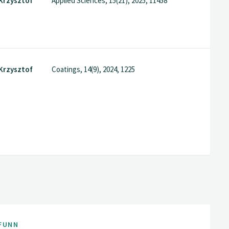
 Krzysztof
Applied Sciences, 15(21), 2025, 11458
 Krzysztof
Coatings, 14(9), 2024, 1225
FUNN