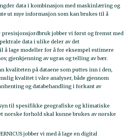
mengder data i kombinasjon med maskinlæring og
ente ut mye informasjon som kan brukes til å
 presisjonsjordbruk jobber vi først og fremst med
ektrale data i ulike deler av det
il å lage modeller for å for eksempel estimere
ov, gjenkjenning av ugras og telling av bær.
nn kvaliteten på dataene som puttes inn i den,
 mulig kvalitet i våre analyser, både gjennom
innhenting og databehandling i forkant av
nsyn til spesifikke geografiske og klimatiske
sset norske forhold skal kunne brukes av norske
RNICUS jobber vi med å lage en digital