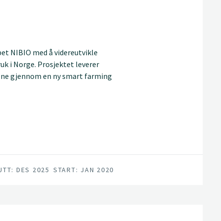
bet NIBIO med å videreutvikle
k i Norge. Prosjektet leverer
rdene gjennom en ny smart farming
UTT: DES 2025
START: JAN 2020