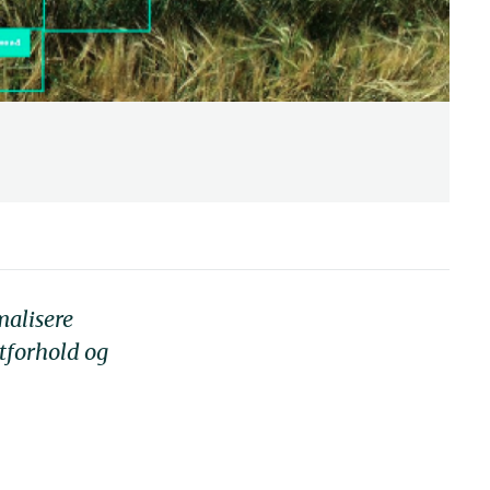
malisere
stforhold og