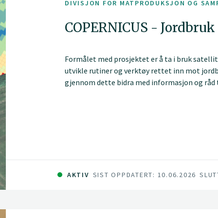
DIVISJON FOR MATPRODUKSJON OG SAM
COPERNICUS - Jordbruk
Formålet med prosjektet er å ta i bruk satell
utvikle rutiner og verktøy rettet inn mot jord
gjennom dette bidra med informasjon og råd ti
jordbruksnæringa, kommuner, politikere og ut
dermed bidra til å forbedre dagens dyrknings
av innsatsfaktorer som gjødsel og fôr også bid
norske jordbruket.
AKTIV
SIST OPPDATERT: 10.06.2026
SLUT