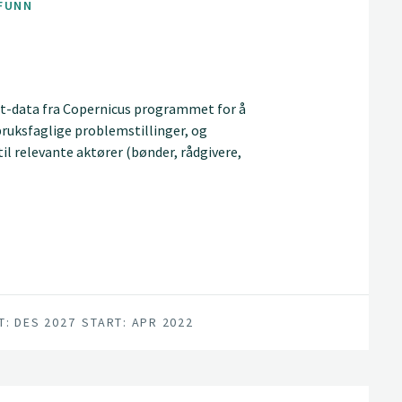
FUNN
itt-data fra Copernicus programmet for å
bruksfaglige problemstillinger, og
l relevante aktører (bønder, rådgivere,
danningsinstitusjoner). Prosjektet skal
praksis, som gjennom en bedre utnyttelse
rar til å redusere klimaavtrykket til det
T: DES 2027
START: APR 2022