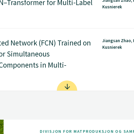
Jiangsan Zhao,
N–Transformer for Multi-Label
Kusnierek
n
Jiangsan Zhao,
ted Network (FCN) Trained on
Kusnierek
for Simultaneous
 Components in Multi-
DIVISJON FOR MATPRODUKSJON OG SAM