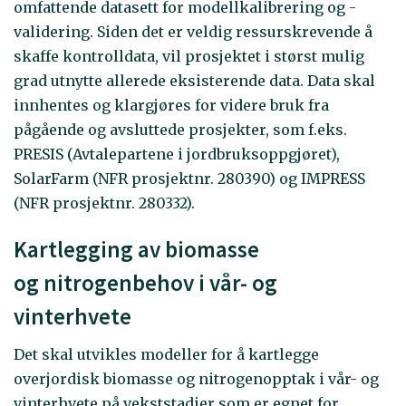
omfattende datasett for modellkalibrering og -
validering. Siden det er veldig ressurskrevende å
skaffe kontrolldata, vil prosjektet i størst mulig
grad utnytte allerede eksisterende data. Data skal
innhentes og klargjøres for videre bruk fra
pågående og avsluttede prosjekter, som f.eks.
PRESIS (Avtalepartene i jordbruksoppgjøret),
SolarFarm (NFR prosjektnr. 280390) og IMPRESS
(NFR prosjektnr. 280332).
Kartlegging av biomasse
og nitrogenbehov i vår- og
vinterhvete
Det skal utvikles modeller for å kartlegge
overjordisk biomasse og nitrogenopptak i vår- og
vinterhvete på vekststadier som er egnet for