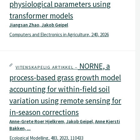
physiological parameters using
transformer models
Jiangsan Zhao, Jakob Geipel
Computers and Electronics in Agriculture, 240, 2026
NORNE, a
VITENSKAPELIG ARTIKKEL –
process-based grass growth model
accounting for within-field soil
variation using remote sensing for
in-season corrections
Anne-Grete Roer Hjelkrem, Jakob Geipel, Anne Kjersti
Bakken, ...
Ecological Modelling, 483, 2023, 110433