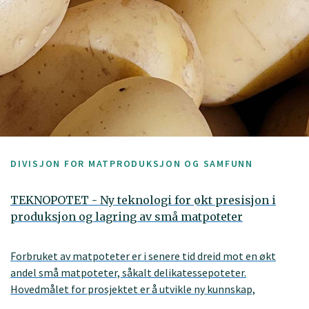
DIVISJON FOR MATPRODUKSJON OG SAMFUNN
TEKNOPOTET - Ny teknologi for økt presisjon i
produksjon og lagring av små matpoteter
Forbruket av matpoteter er i senere tid dreid mot en økt
andel små matpoteter, såkalt delikatessepoteter.
Hovedmålet for prosjektet er å utvikle ny kunnskap,
teknologi og verktøy for økt presisjon i dyrking og lagring av