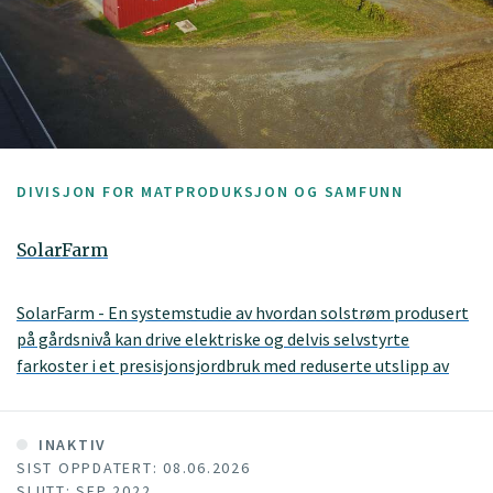
DIVISJON FOR MATPRODUKSJON OG SAMFUNN
SolarFarm
SolarFarm - En systemstudie av hvordan solstrøm produsert
på gårdsnivå kan drive elektriske og delvis selvstyrte
farkoster i et presisjonsjordbruk med reduserte utslipp av
klimagasser
INAKTIV
SIST OPPDATERT: 08.06.2026
SLUTT: SEP 2022