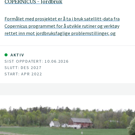
COPERNICUS - Jordbruk
Formålet med prosjektet er å ta i bruk satellitt-data fra
Copernicus programmet for å utvikle rutiner og verktøy
rettet inn mot jordbruksfaglige problemstillinger, og
gjennom dette bidra med informasjon og råd til relevante
aktører (bønder, rådgivere, jordbruksnæringa, kommuner,
politikere og utdanningsinstitusjoner). Prosjektet skal
AKTIV
SIST OPPDATERT: 10.06.2026
dermed bidra til å forbedre dagens dyrkningspraksis, som
SLUTT: DES 2027
gjennom en bedre utnyttelse av innsatsfaktorer som gjødsel
START: APR 2022
og fôr også bidrar til å redusere klimaavtrykket til det norske
jordbruket.