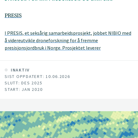
PRESIS
I PRESIS, et seksårig samarbeidsprosjekt, jobbet NIBIO med
å videreutvikle droneforskning for å fremme
presisjonsjordbruk i Norge. Prosjektet leverer
forskningsbaserte løsninger i praksis til gårdene gjennom
en ny smart farming tjeneste: PRESISnet.
INAKTIV
SIST OPPDATERT: 10.06.2026
SLUTT: DES 2025
START: JAN 2020