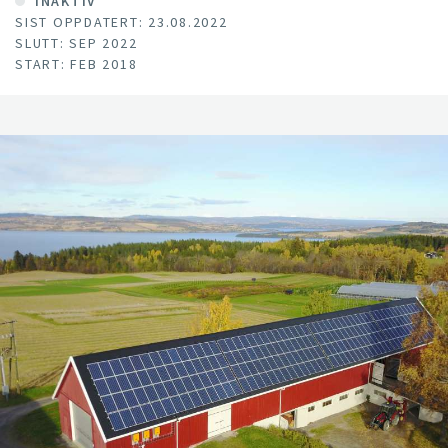
presisjonsteknologi, modeller og tiltak for stedsspesifikk
INAKTIV
SIST OPPDATERT: 23.08.2022
bruk av innsatsfaktorer, og for identifikasjon og forbedring
SLUTT: SEP 2022
av lavtytende områder i enga
START: FEB 2018