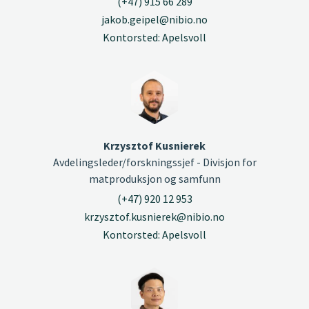
(+47) 915 66 289
jakob.geipel@nibio.no
Kontorsted: Apelsvoll
Krzysztof Kusnierek
Avdelingsleder/forskningssjef - Divisjon for
matproduksjon og samfunn
(+47) 920 12 953
krzysztof.kusnierek@nibio.no
Kontorsted: Apelsvoll