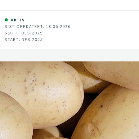
utfordringene ved å integrere Virtual Fencing (VF) og Remote
Sensing (RS)-teknologier for å forbedre beitebasert
husdyrforvaltning.
AKTIV
SIST OPPDATERT: 18.06.2026
SLUTT: DES 2029
START: DES 2025