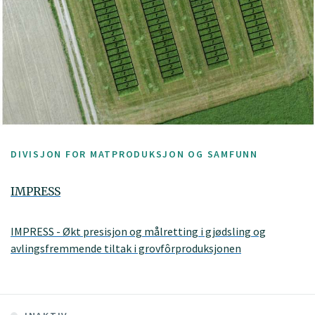
DIVISJON FOR MATPRODUKSJON OG SAMFUNN
IMPRESS
IMPRESS - Økt presisjon og målretting i gjødsling og
avlingsfremmende tiltak i grovfôrproduksjonen
Hovedmålet med prosjektet er å heve avling og kvalitet i
norsk grovfôrproduksjon gjennom å utvikle og tilpasse