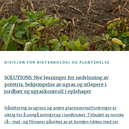
DIVISJON FOR BIOTEKNOLOGI OG PLANTEHELSE
SOLUTIONS: Nye løsninger for nedvisning av
potetris, bekjempelse av ugras og utløpere i
jordbær og ugraskontroll i eplehager
Håndtering av ugress og andre plantevernutfordringer er
viktig for å unngå avlingstap i landbruket. Tilbudet av norske
rå-, mat- og fôrvarer påvirkes av at bonden lykkes med sin
innsats i åker og frukthager. Et nylig forbud