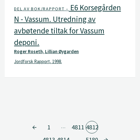
E6 Korsegården
DEL AV BOK/RAPPORT –
N - Vassum. Utredning av
avbøtende tiltak for Vassum
deponi.
Roger Roseth, Lillian Øygarden
Jordforsk Rapport, 1998.
1
4811
4812
…
4813
4814
5180
…