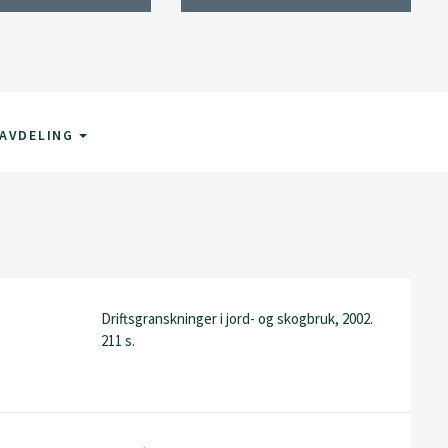
AVDELING
Driftsgranskninger i jord- og skogbruk, 2002.
211 s.