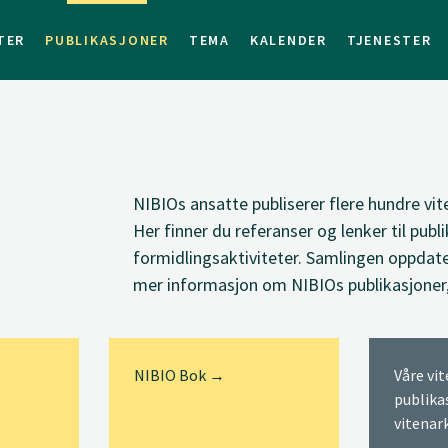
TER
PUBLIKASJONER
TEMA
KALENDER
TJENESTER
NIBIOs ansatte
publiserer
flere hundre vit
Her finner du
referanser og lenker til
publi
formidlingsaktiviteter. Samlingen oppdate
mer informasjon om NIBIOs publikasjoner
NIBIO Bok →
Våre vi
publika
vitenar