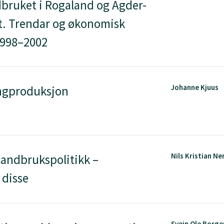
bruket i Rogaland og Agder-
et. Trendar og økonomisk
1998–2002
Johanne Kjuus
ingproduksjon
Nils Kristian Ne
landbrukspolitikk –
 disse
Svein Ole Borge