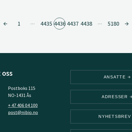
1
4435
4436
4437
4438
5180
…
…
 oss
ANSATTE
Postboks 115
NO-1431 Ås
ADRESSER
+ 47 406 04 100
post@nibio.no
NYHETSBRE