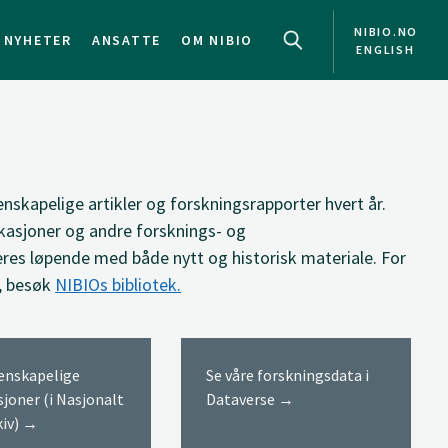
NIBIO.NO
NYHETER
ANSATTE
OM NIBIO
ENGLISH
NO
EN
enskapelige artikler og forskningsrapporter hvert år.
kasjoner og andre forsknings- og
res løpende med både nytt og historisk materiale. For
, besøk
NIBIOs bibliotek.
tenskapelige
Se våre forskningsdata i
sjoner (i Nasjonalt
Dataverse →
kiv) →