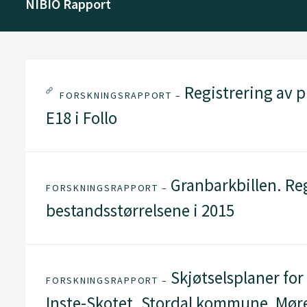
NIBIO Rapport
Registrering av p
FORSKNINGSRAPPORT –
E18 i Follo
Granbarkbillen. Reg
FORSKNINGSRAPPORT –
bestandsstørrelsene i 2015
Skjøtselsplaner for
FORSKNINGSRAPPORT –
Inste-Skotet. Stordal kommune, Mør