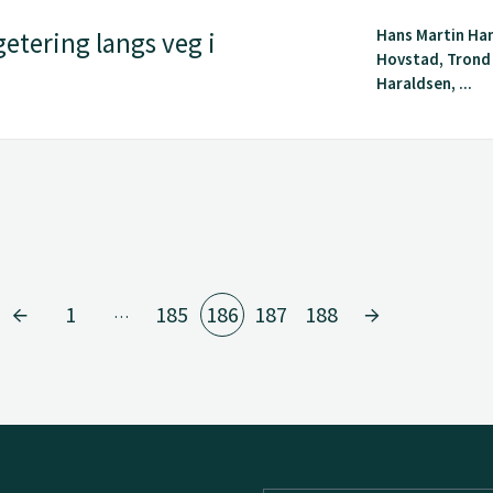
Hans Martin Han
etering langs veg i
Hovstad, Trond
Haraldsen, ...
1
185
186
187
188
…