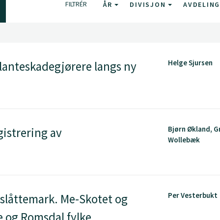
FILTRÉR
ÅR
DIVISJON
AVDELIN
Helge Sjursen
lanteskadegjørere langs ny
Bjørn Økland, G
istrering av
Wollebæk
Per Vesterbukt
 slåttemark. Me-Skotet og
e og Romsdal fylke