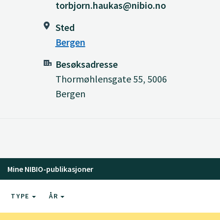
torbjorn.haukas@nibio.no
Sted
Bergen
Besøksadresse
Thormøhlensgate 55, 5006
Bergen
Mine NIBIO-publikasjoner
TYPE
ÅR