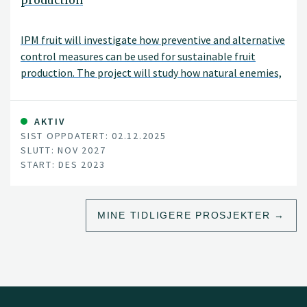
production
IPM fruit will investigate how preventive and alternative
control measures can be used for sustainable fruit
production. The project will study how natural enemies,
physical control, and biologicals as well as
combinations of these can be best applied under
Norwegian conditions. The project will be carried out in
AKTIV
SIST OPPDATERT: 02.12.2025
collaboration with the Norwegian University of Life
SLUTT: NOV 2027
Sciences (NMBU), the Norwegian advisory service (NLR),
START: DES 2023
NIAB East Malling (UK), IRTA (Sapin), and also in close
collaboration with fruit growers.
MINE TIDLIGERE PROSJEKTER