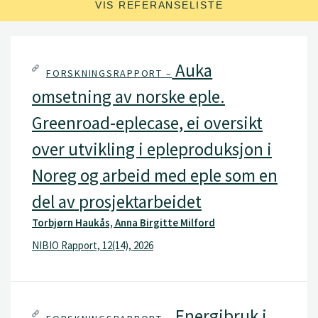
VIS REFERANSELISTE
Auka
FORSKNINGSRAPPORT –
omsetning av norske eple.
Greenroad-eplecase, ei oversikt
over utvikling i epleproduksjon i
Noreg og arbeid med eple som en
del av prosjektarbeidet
Torbjørn Haukås, Anna Birgitte Milford
NIBIO Rapport, 12(14), 2026
Energibruk i