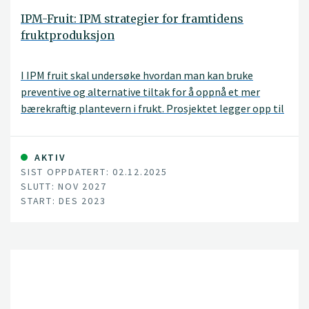
IPM-Fruit: IPM strategier for framtidens
fruktproduksjon
I IPM fruit skal undersøke hvordan man kan bruke
preventive og alternative tiltak for å oppnå et mer
bærekraftig plantevern i frukt. Prosjektet legger opp til
å undersøke både naturlige fiender i og utenfor
frukthager, fysiske tiltak som preventive tiltak,
biologiske plantevernmidler og hvordan best kombinere
AKTIV
SIST OPPDATERT: 02.12.2025
ulike tiltak under norske forhold. Prosjektet vil bli utført
SLUTT: NOV 2027
i samarbeid med NMBU, NLR, NIAB East Malling (UK),
START: DES 2023
IRTA (Spania) og i nært samarbeid med fruktnæringen.