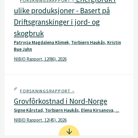
FORSKNINGSRAPPORT –
ulike produksjoner - Basert på
Driftsgranskinger i jord- og
skogbruk
Patrycja Magdalena Klimek, Torbjørn Haukås, Kristin
Bue Jahn
NIBIO Rapport, 12(86), 2026
FORSKNINGSRAPPORT –
Grovfôrkostnad i Nord-Norge
Signe Kårstad, Torbjørn Haukås, Elena Kirsanova, ...
NIBIO Rapport, 12(45), 2026