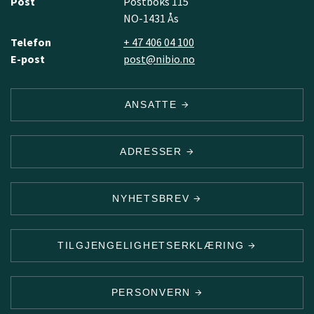
Post
Postboks 115
NO-1431 Ås
Telefon
+ 47 406 04 100
E-post
post@nibio.no
ANSATTE
ADRESSER
NYHETSBREV
TILGJENGELIGHETSERKLÆRING
PERSONVERN