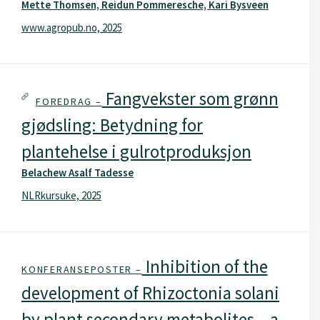
Mette Thomsen, Reidun Pommeresche, Kari Bysveen
www.agropub.no, 2025
Fangvekster som grønn
FOREDRAG –
gjødsling: Betydning for
plantehelse i gulrotproduksjon
Belachew Asalf Tadesse
NLRkursuke, 2025
Inhibition of the
KONFERANSEPOSTER –
development of Rhizoctonia solani
by plant secondary metabolites – a