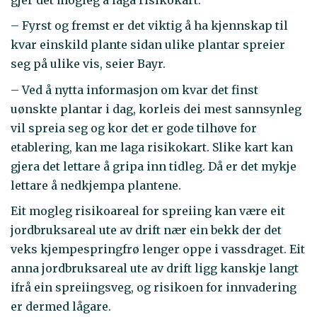
– Fyrst og fremst er det viktig å ha kjennskap til
kvar einskild plante sidan ulike plantar spreier
seg på ulike vis, seier Bayr.
– Ved å nytta informasjon om kvar det finst
uønskte plantar i dag, korleis dei mest sannsynleg
vil spreia seg og kor det er gode tilhøve for
etablering, kan me laga risikokart. Slike kart kan
gjera det lettare å gripa inn tidleg. Då er det mykje
lettare å nedkjempa plantene.
Eit mogleg risikoareal for spreiing kan være eit
jordbruksareal ute av drift nær ein bekk der det
veks kjempespringfrø lenger oppe i vassdraget. Eit
anna jordbruksareal ute av drift ligg kanskje langt
ifrå ein spreiingsveg, og risikoen for innvadering
er dermed lågare.