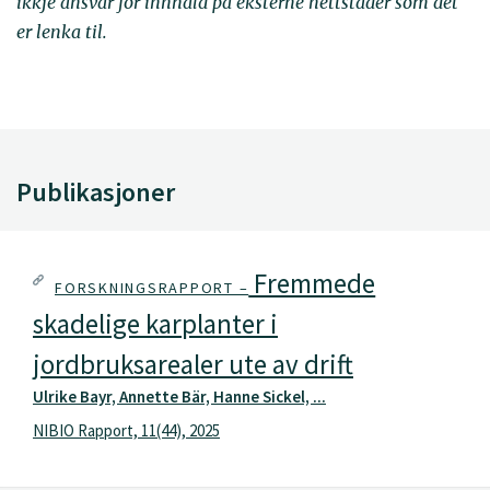
ikkje ansvar for innhald på eksterne nettstader som det
er lenka til.
Publikasjoner
Fremmede
FORSKNINGSRAPPORT –
skadelige karplanter i
jordbruksarealer ute av drift
Ulrike Bayr, Annette Bär, Hanne Sickel, ...
NIBIO Rapport, 11(44), 2025