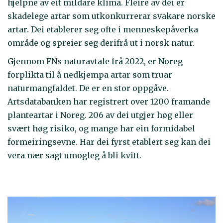
hjelpne av eit mildare klima. Fleire av dei er
skadelege artar som utkonkurrerar svakare norske
artar. Dei etablerer seg ofte i menneskepåverka
område og spreier seg derifrå ut i norsk natur.
Gjennom FNs naturavtale frå 2022, er Noreg
forplikta til å nedkjempa artar som truar
naturmangfaldet. De er en stor oppgåve.
Artsdatabanken har registrert over 1200 framande
planteartar i Noreg. 206 av dei utgjer høg eller
svært høg risiko, og mange har ein formidabel
formeiringsevne. Har dei fyrst etablert seg kan dei
vera nær sagt umogleg å bli kvitt.