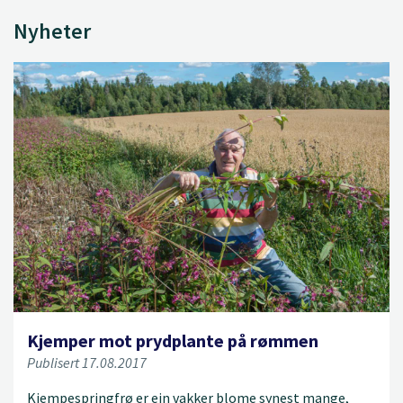
Nyheter
Kjemper mot prydplante på rømmen
Publisert 17.08.2017
Kjempespringfrø er ein vakker blome synest mange,