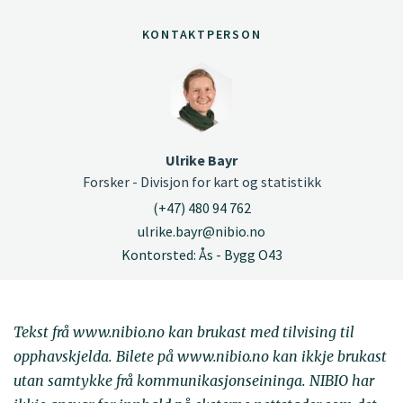
KONTAKTPERSON
Ulrike Bayr
Forsker - Divisjon for kart og statistikk
(+47) 480 94 762
ulrike.bayr@nibio.no
Kontorsted: Ås - Bygg O43
Tekst frå www.nibio.no kan brukast med tilvising til
opphavskjelda. Bilete på www.nibio.no kan ikkje brukast
utan samtykke frå kommunikasjonseininga. NIBIO har