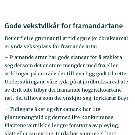
Gode vekstvilkår for framandartane
Det er fleire grunnar til at tidlegare jordbruksareal
er ynda vekseplass for framande artar.
– Framande artar har gode sjansar for å etablera
seg dersom det er store mengder med frø eller
stiklingar på område der tilhøva ligg godt til rette.
Undersøkingane våre tyda på at jordbruksareal ute
av drift ofte tilbyr dei framande høgrisikoartane
nett dei tilhøva som dei ynskjer seg, forklarar Bayr.
– Tidlegare åker og dyrkamark har lite
plantemangfald og dermed lite konkurranse.
Plantene vert ikkje lengre forstyrra av pløying,
slått eller sprøyting. Jorda har som regel høgt