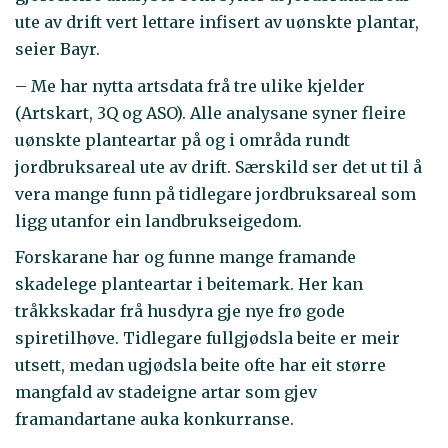
ute av drift vert lettare infisert av uønskte plantar,
seier Bayr.
– Me har nytta artsdata frå tre ulike kjelder
(Artskart, 3Q og ASO). Alle analysane syner fleire
uønskte planteartar på og i områda rundt
jordbruksareal ute av drift. Særskild ser det ut til å
vera mange funn på tidlegare jordbruksareal som
ligg utanfor ein landbrukseigedom.
Forskarane har og funne mange framande
skadelege planteartar i beitemark. Her kan
tråkkskadar frå husdyra gje nye frø gode
spiretilhøve. Tidlegare fullgjødsla beite er meir
utsett, medan ugjødsla beite ofte har eit større
mangfald av stadeigne artar som gjev
framandartane auka konkurranse.