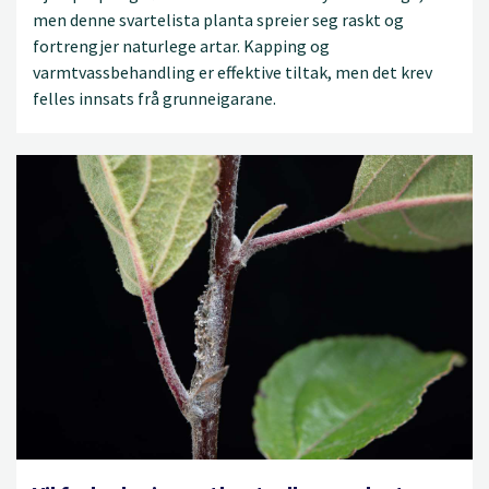
men denne svartelista planta spreier seg raskt og
fortrengjer naturlege artar. Kapping og
varmtvassbehandling er effektive tiltak, men det krev
felles innsats frå grunneigarane.