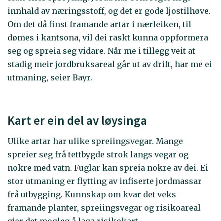
innhald av næringsstoff, og det er gode ljostilhøve.
Om det då finst framande artar i nærleiken, til
dømes i kantsona, vil dei raskt kunna oppformera
seg og spreia seg vidare. Når me i tillegg veit at
stadig meir jordbruksareal går ut av drift, har me ei
utmaning, seier Bayr.
Kart er ein del av løysinga
Ulike artar har ulike spreiingsvegar. Mange
spreier seg frå tettbygde strok langs vegar og
nokre med vatn. Fuglar kan spreia nokre av dei. Ei
stor utmaning er flytting av infiserte jordmassar
frå utbygging. Kunnskap om kvar det veks
framande planter, spreiingsvegar og risikoareal
gjer det mogleg å laga risikokart.