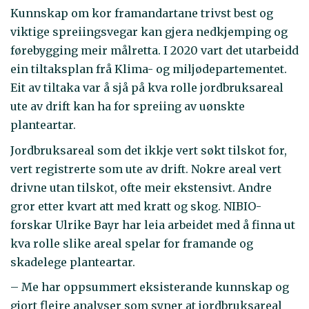
Kunnskap om kor framandartane trivst best og
viktige spreiingsvegar kan gjera nedkjemping og
førebygging meir målretta. I 2020 vart det utarbeidd
ein tiltaksplan frå Klima- og miljødepartementet.
Eit av tiltaka var å sjå på kva rolle jordbruksareal
ute av drift kan ha for spreiing av uønskte
planteartar.
Jordbruksareal som det ikkje vert søkt tilskot for,
vert registrerte som ute av drift. Nokre areal vert
drivne utan tilskot, ofte meir ekstensivt. Andre
gror etter kvart att med kratt og skog. NIBIO-
forskar Ulrike Bayr har leia arbeidet med å finna ut
kva rolle slike areal spelar for framande og
skadelege planteartar.
– Me har oppsummert eksisterande kunnskap og
gjort fleire analyser som syner at jordbruksareal