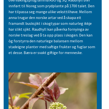
overvakingsprogramma ASO og 3Q. Raudhyll blei
innført til Noreg som prydplante på 1700 talet. Den
har tilpassa seg mange ulike veksttilhøve. Mellom
anna trugar den norske artar ved å skapa eit
framandt busksjikt i skogtypar som naturleg ikkje
har slikt sjikt. Raudhyll kan påverka fornyinga av
norske treslag ved å ta opp plass i skogen. Den kan
òg forstyrra den naturlege balansen mellom
stadeigne planter med saftige frukter og fuglar som
et desse. Bæra er svakt giftige for menneske.