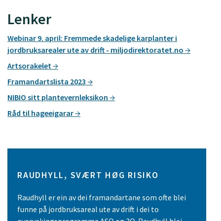
Lenker
Webinar 9. april: Fremmede skadelige karplanter i
jordbruksarealer ute av drift - miljodirektoratet.no
Artsorakelet
Framandartslista 2023
NIBIO sitt plantevernleksikon
Råd til hageeigarar
RAUDHYLL, SVÆRT HØG RISIKO
Raudhyll er ein av dei framandartane som ofte blei
funne på jordbruksareal ute av drift i dei to