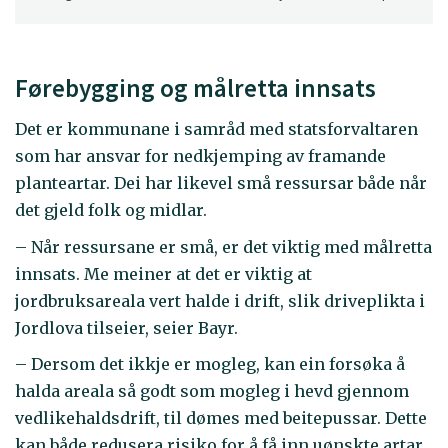
Førebygging og målretta innsats
Det er kommunane i samråd med statsforvaltaren
som har ansvar for nedkjemping av framande
planteartar. Dei har likevel små ressursar både når
det gjeld folk og midlar.
– Når ressursane er små, er det viktig med målretta
innsats. Me meiner at det er viktig at
jordbruksareala vert halde i drift, slik driveplikta i
Jordlova tilseier, seier Bayr.
– Dersom det ikkje er mogleg, kan ein forsøka å
halda areala så godt som mogleg i hevd gjennom
vedlikehaldsdrift, til dømes med beitepussar. Dette
kan både redusera risiko for å få inn uønskte artar,