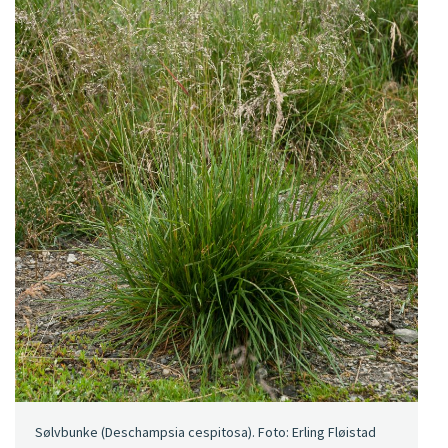
Sølvbunke (Deschampsia cespitosa). Foto: Erling Fløistad