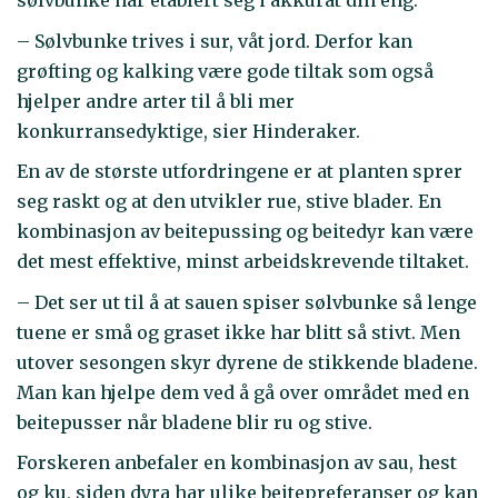
sølvbunke har etablert seg i akkurat din eng.
– Sølvbunke trives i sur, våt jord. Derfor kan
grøfting og kalking være gode tiltak som også
hjelper andre arter til å bli mer
konkurransedyktige, sier Hinderaker.
En av de største utfordringene er at planten sprer
seg raskt og at den utvikler rue, stive blader. En
kombinasjon av beitepussing og beitedyr kan være
det mest effektive, minst arbeidskrevende tiltaket.
– Det ser ut til å at sauen spiser sølvbunke så lenge
tuene er små og graset ikke har blitt så stivt. Men
utover sesongen skyr dyrene de stikkende bladene.
Man kan hjelpe dem ved å gå over området med en
beitepusser når bladene blir ru og stive.
Forskeren anbefaler en kombinasjon av sau, hest
og ku, siden dyra har ulike beitepreferanser og kan