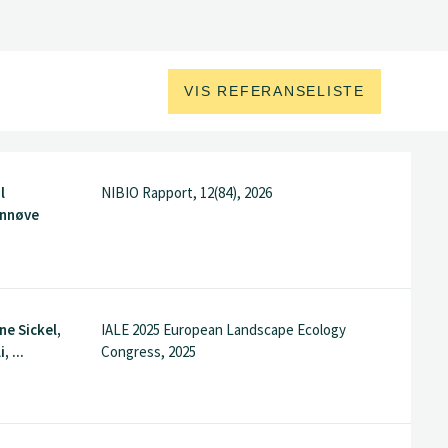
VIS REFERANSELISTE
l
NIBIO Rapport, 12(84), 2026
ynnøve
ne Sickel,
IALE 2025 European Landscape Ecology
, ...
Congress, 2025