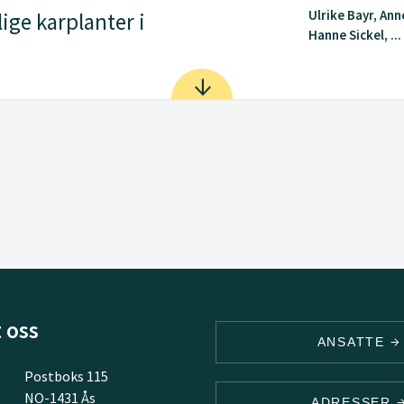
Ulrike Bayr, Ann
ge karplanter i
Hanne Sickel, ...
 oss
ANSATTE
Postboks 115
NO-1431 Ås
ADRESSER