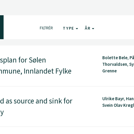
FILTRÉR
TYPE
ÅR
Bolette Bele, På
lsplan for Sølen
Thorvaldsen, S
mune, Innlandet Fylke
Grenne
Ulrike Bayr, Han
as source and sink for
Svein Olav Krøgli
ay