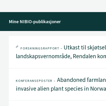
Mine NIBIO-publikasjoner
Utkast til skjøtse
FORSKNINGSRAPPORT –
landskapsvernområde, Rendalen kom
Abandoned farmland 
KONFERANSEPOSTER –
invasive alien plant species in Norw