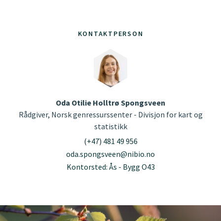
KONTAKTPERSON
Oda Otilie Holltrø Spongsveen
Rådgiver, Norsk genressurssenter - Divisjon for kart og
statistikk
(+47) 481 49 956
oda.spongsveen@nibio.no
Kontorsted: Ås - Bygg O43