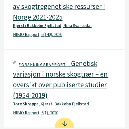
av skogtregenetiske ressurser i
Norge 2021-2025
Kjersti Bakkebø Fjellstad, Nina Svartedal
NIBIO Rapport, 6(140), 2020
Genetisk
FORSKNINGSRAPPORT –
variasjon i norske skogtrær – en
oversikt over publiserte studier
(1954-2019)
Tore Skrøppa, Kjersti Bakkebø Fjellstad
NIBIO Rapport, 6(1), 2020