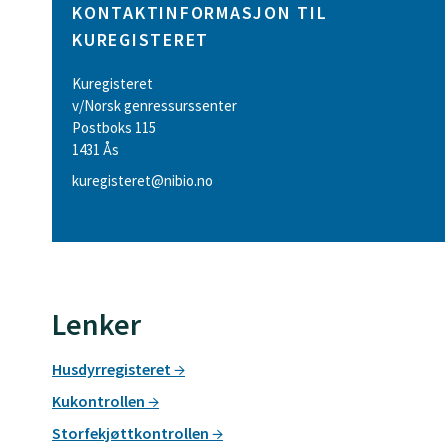
KONTAKTINFORMASJON TIL
KUREGISTERET
Kuregisteret
v/Norsk genressurssenter
Postboks 115
1431 Ås
kuregisteret@nibio.no
Lenker
Husdyrregisteret
Kukontrollen
Storfekjøttkontrollen