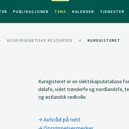
TER
PUBLIKASJONER
TEMA
KALENDER
TJENESTER
HUSDYRGENETISKE RESSURSER
KUREGISTERET
Kuregisteret er en slektskapsdatabase for
dølafe, sidet trønderfe og nordlandsfe, t
og østlandsk rødkolle.
Avlsråd på nett
Opprinnelsesmerker