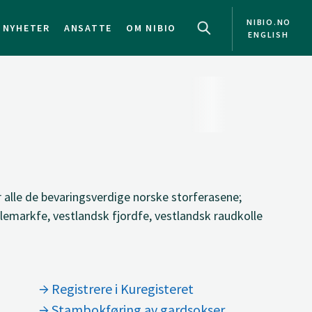
NIBIO.NO
NYHETER
ANSATTE
OM NIBIO
ENGLISH
 alle de bevaringsverdige norske storferasene;
elemarkfe, vestlandsk fjordfe, vestlandsk raudkolle
Registrere i Kuregisteret
Stambokføring av gardsokser