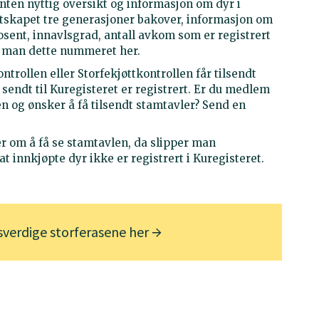
nten nyttig oversikt og informasjon om dyr i
ktskapet tre generasjoner bakover, informasjon om
sent, innavlsgrad, antall avkom som er registrert
r man dette nummeret her.
rollen eller Storfekjøttkontrollen får tilsendt
sendt til Kuregisteret er registrert. Er du medlem
en og ønsker å få tilsendt stamtavler? Send en
ier om å få se stamtavlen, da slipper man
 innkjøpte dyr ikke er registrert i Kuregisteret.
sverdige storferasene her