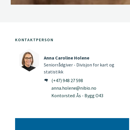
KONTAKTPERSON
Anna Caroline Holene
Seniorrådgiver - Divisjon for kart og
statistikk
(+47) 948 27 598
anna.holene@nibio.no
Kontorsted: Ås - Bygg O43