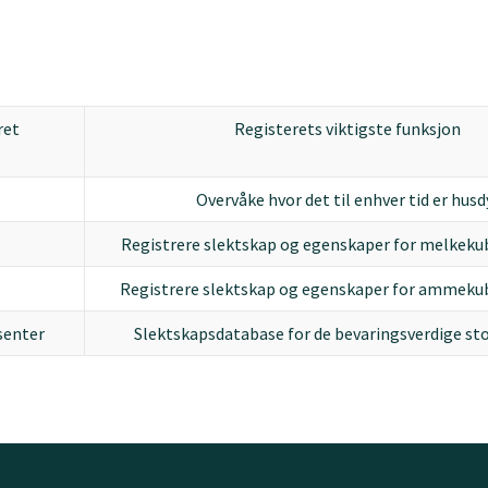
ret
Registerets viktigste funksjon
Overvåke hvor det til enhver tid er husd
Registrere slektskap og egenskaper for melkeku
Registrere slektskap og egenskaper for ammeku
senter
Slektskapsdatabase for de bevaringsverdige st