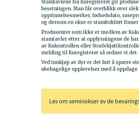
Stamtavlene fra Kuregisteret gir produse
besetningen. Man får overblikk over sle
opprinnelsesmerker, fødselsdato, rasepro
og dersom en okse er stambokført finne
Produsenter som ikke er medlem av Kukont
stamtavler etter at opplysningene de har 
av Kukontrollen eller Storfekjøttkontroll
melding til Kuregisteret så ordner vi det.
Ved innkjøp av dyr er det lurt å spørre e
ubehagelige opplevelser med å oppdage at
Les om seminokser av de bevaring