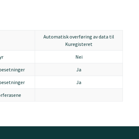
Automatisk overføring av data til
Kuregisteret
yr
Nei
besetninger
Ja
besetninger
Ja
orferasene