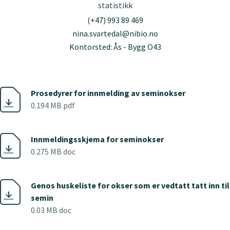
statistikk
(+47) 993 89 469
nina.svartedal@nibio.no
Kontorsted: Ås - Bygg O43
Prosedyrer for innmelding av seminokser
0.194 MB pdf
Innmeldingsskjema for seminokser
0.275 MB doc
Genos huskeliste for okser som er vedtatt tatt inn til
semin
0.03 MB doc