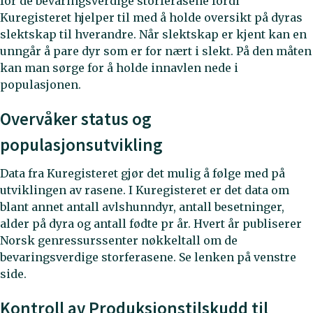
for de bevaringsverdige storferasene fordi
Kuregisteret hjelper til med å holde oversikt på dyras
slektskap til hverandre. Når slektskap er kjent kan en
unngår å pare dyr som er for nært i slekt. På den måten
kan man sørge for å holde innavlen nede i
populasjonen.
Overvåker status og
populasjonsutvikling
Data fra Kuregisteret gjør det mulig å følge med på
utviklingen av rasene. I Kuregisteret er det data om
blant annet antall avlshunndyr, antall besetninger,
alder på dyra og antall fødte pr år. Hvert år publiserer
Norsk genressurssenter nøkkeltall om de
bevaringsverdige storferasene. Se lenken på venstre
side.
Kontroll av Produksjonstilskudd til