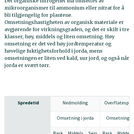
Det organiske nitrogenet må omsettes av
mikroorganismer til ammonium eller nitrat for å
bli tilgjengelig for plantene.
Omsetningshastigheten av organisk materiale er
avgjørende for virkningsgraden, og det er skilt i tre
klasser, høy, middels og liten omsetning. Høy
omsetning er det ved høy jordtemperatur og
høvelige fuktighetsforhold i jorda, mens
omsetningen er liten ved kald, sur jord, og også når
jorda er svært tørr.
Spredetid
Nedmolding
Overflatespre
Omsetning i jorda
Omsetning i 
Rask
Middels
Sein
Rask
Middels