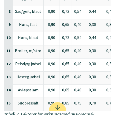
8
Sau/geit, blaut
0,90
0,73
0,54
0,44
0,45
9
Høns, fast
0,90
0,65
0,40
0,30
0,30
10
Høns, blaut
0,90
0,73
0,54
0,44
0,45
11
Broiler, m/strø
0,90
0,65
0,40
0,30
0,30
12
Pelsdyrgjødsel
0,90
0,65
0,40
0,30
0,30
13
Hestegjødsel
0,90
0,65
0,40
0,30
0,30
14
Avløpsslam
0,90
0,65
0,40
0,30
0,30
15
Silopressaft
0,95
0,85
0,75
0,70
0,70
Tabell 2. Faktorer for virkningsgrad av uorganisk