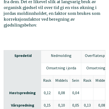
fra dem. Det er likevel slik at langvarig bruk av
organisk gjødsel vil over tid gi en viss økning i
jordas moldinnholdet, en faktor som brukes som
korreksjonsfaktor ved beregning av
gjødslingsbehov.
Spredetid
Nedmolding
Overflatespre
Omsetning i jorda
Omsetning i 
Rask
Middels
Sein
Rask
Middels
Høstspredning
0,12
0,08
0,04
Vårspredning
0,15
0,10
0,05
0,13
0,08