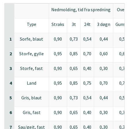
Nedmolding, tid fra spredning
Overf
Type
Straks
3t
24t
3 døgn
Gunsti
1
Sorfe, blaut
0,90
0,73
0,54
0,44
0,50
2
Storfe, gylle
0,95
0,85
0,70
0,60
0,66
3
Storfe, fast
0,90
0,65
0,40
0,30
0,30
4
Land
0,95
0,85
0,75
0,70
0,70
5
Gris, blaut
0,90
0,73
0,54
0,44
0,50
6
Gris, fast
0,90
0,65
0,40
0,30
0,30
7
Sau/geit, fast
0,90
0,65
0,40
0,30
0,30