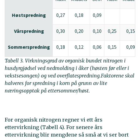
Høstspredning
0,27
0,18
0,09
Vårspredning
0,30
0,20
0,10
0,25
0,15
Sommerspredning
0,18
0,12
0,06
0,15
0,09
Tabell 3. Virkningsgrad av organisk bundet nitrogen i
husdyrgjødsel ved nedmolding i åker (høsten før eller i
vekstsesongen) og ved overflatespredning.Faktorene skal
halveres for spredning i korn på grunn av lite
næringsopptak på ettersommer/høst.
For organisk nitrogen regner vi ett års
ettervirkning (Tabell 4). For senere års
ettervirkning blir mengdene så små at vi ser bort