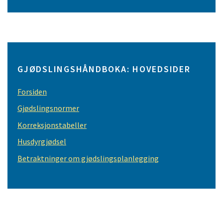
GJØDSLINGSHÅNDBOKA: HOVEDSIDER
Forsiden
Gjødslingsnormer
Korreksjonstabeller
Husdyrgjødsel
Betraktninger om gjødslingsplanlegging