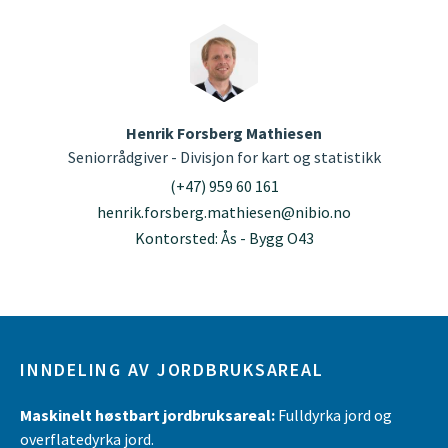
Henrik Forsberg Mathiesen
Seniorrådgiver - Divisjon for kart og statistikk
(+47) 959 60 161
henrik.forsberg.mathiesen@nibio.no
Kontorsted: Ås - Bygg O43
INNDELING AV JORDBRUKSAREAL
Maskinelt høstbart jordbruksareal:
Fulldyrka jord og
overflatedyrka jord.