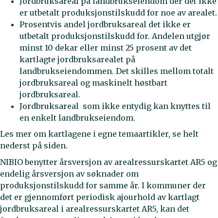
Jordbruksareal på landbrukseiendom der det ikke
er utbetalt produksjonstilskudd for noe av arealet.
Prosentvis andel jordbruksareal det ikke er
utbetalt produksjonstilskudd for. Andelen utgjør
minst 10 dekar eller minst 25 prosent av det
kartlagte jordbruksarealet på
landbrukseiendommen. Det skilles mellom totalt
jordbruksareal og maskinelt høstbart
jordbruksareal.
Jordbruksareal som ikke entydig kan knyttes til
en enkelt landbrukseiendom.
Les mer om kartlagene i egne temaartikler, se helt
nederst på siden.
NIBIO benytter årsversjon av arealressurskartet AR5 og
endelig årsversjon av søknader om
produksjonstilskudd for samme år. I kommuner der
det er gjennomført periodisk ajourhold av kartlagt
jordbruksareal i arealressurskartet AR5, kan det