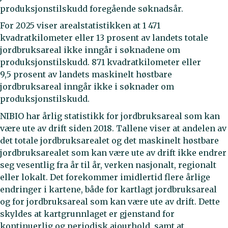
produksjonstilskudd foregående søknadsår.
For 2025 viser arealstatistikken at 1 471
kvadratkilometer eller 13 prosent av landets totale
jordbruksareal ikke inngår i søknadene om
produksjonstilskudd. 871 kvadratkilometer eller
9,5 prosent av landets maskinelt høstbare
jordbruksareal inngår ikke i søknader om
produksjonstilskudd.
NIBIO har årlig statistikk for jordbruksareal som kan
være ute av drift siden 2018. Tallene viser at andelen av
det totale jordbruksarealet og det maskinelt høstbare
jordbruksarealet som kan være ute av drift ikke endrer
seg vesentlig fra år til år, verken nasjonalt, regionalt
eller lokalt. Det forekommer imidlertid flere årlige
endringer i kartene, både for kartlagt jordbruksareal
og for jordbruksareal som kan være ute av drift. Dette
skyldes at kartgrunnlaget er gjenstand for
kontinuerlig og periodisk ajourhold, samt at