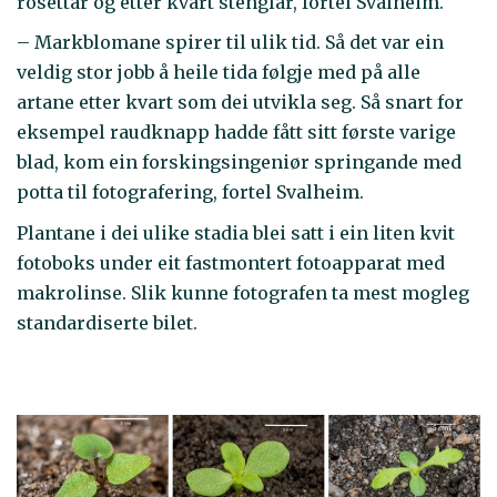
rosettar og etter kvart stenglar, fortel Svalheim.
– Markblomane spirer til ulik tid. Så det var ein
veldig stor jobb å heile tida følgje med på alle
artane etter kvart som dei utvikla seg. Så snart for
eksempel raudknapp hadde fått sitt første varige
blad, kom ein forskingsingeniør springande med
potta til fotografering, fortel Svalheim.
Plantane i dei ulike stadia blei satt i ein liten kvit
fotoboks under eit fastmontert fotoapparat med
makrolinse. Slik kunne fotografen ta mest mogleg
standardiserte bilet.