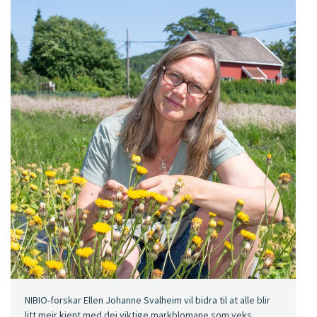
NIBIO-forskar Ellen Johanne Svalheim vil bidra til at alle blir
litt meir kjent med dei viktige markblomane som veks