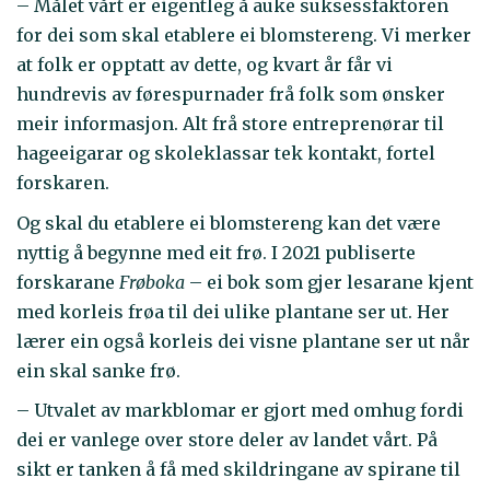
– Målet vårt er eigentleg å auke suksessfaktoren
for dei som skal etablere ei blomstereng. Vi merker
at folk er opptatt av dette, og kvart år får vi
hundrevis av førespurnader frå folk som ønsker
meir informasjon. Alt frå store entreprenørar til
hageeigarar og skoleklassar tek kontakt, fortel
forskaren.
Og skal du etablere ei blomstereng kan det være
nyttig å begynne med eit frø. I 2021 publiserte
forskarane
Frøboka
– ei bok som gjer lesarane kjent
med korleis frøa til dei ulike plantane ser ut. Her
lærer ein også korleis dei visne plantane ser ut når
ein skal sanke frø.
– Utvalet av markblomar er gjort med omhug fordi
dei er vanlege over store deler av landet vårt. På
sikt er tanken å få med skildringane av spirane til