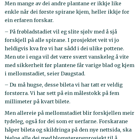
Men mange av dei andre plantane er ikkje like
enkle når dei første spirane kjem, heller ikkje for
ein erfaren forskar.
– På frøbladstadiet vil eg slite sjølv med å sjå
forskjell på alle spirane. I prosjektet veit vi jo
heldigvis kva frø vi har sådd i dei ulike pottene.
Men ute i enga vil det være svært vanskeleg å vite
med sikkerheit før plantene får varige blad og kjem
i mellomstadiet, seier Daugstad.
– Du må hugse, desse bileta vi har tatt er veldig
forstørra. Vi har sett på ein målestokk på fem
millimeter på kvart bilete.
Men allereie på mellomstadiet blir forskjellen meir
tydeleg, også for dei som er uerfarne. Forskarane
håper bileta og skildringa på den nye nettsida, ska
hjelpe alle dei med blomsterengprosjekt til å