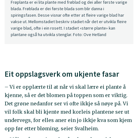
Frøplanta er ei lita plante med frøblad og dei aller første varige
blada. Frøblada er dei første blada som blir danna i
spiringsfasen. Desse visnar ofte etter at fleire varige blad har
vakse ut. Mellomstadiet beskriv stadiet når det er utvikla fleire
varige blad, ofte i ein rosett. I stadiet «større plante» kan
plantane også ha utvikla stenglar. Foto: Ove Hetland
Eit oppslagsverk om ukjente fasar
– Vi er opplærte til at når vi skal lære ei plante å
kjenne, så er det blomen på toppen som er viktig.
Det grøne nedanfor ser vi ofte ikkje så nøye på. Vi
vil folk skal bli kjente med korleis plantene ser ut
undervegs, for elles aner ein jo ikkje kva som kjem
opp før etter bløming, seier Svalheim.