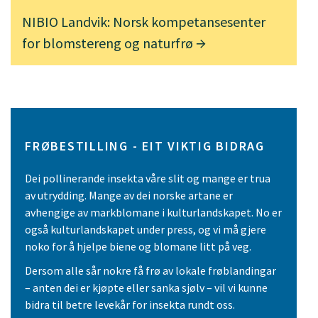
NIBIO Landvik: Norsk kompetansesenter
for blomstereng og naturfrø
FRØBESTILLING - EIT VIKTIG BIDRAG
Dei pollinerande insekta våre slit og mange er trua
av utrydding. Mange av dei norske artane er
avhengige av markblomane i kulturlandskapet. No er
også kulturlandskapet under press, og vi må gjere
noko for å hjelpe biene og blomane litt på veg.
Dersom alle sår nokre få frø av lokale frøblandingar
– anten dei er kjøpte eller sanka sjølv – vil vi kunne
bidra til betre levekår for insekta rundt oss.