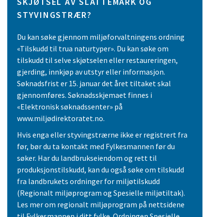
SKJØTSEL AV SLÅTTEMARK OG
STYVINGSTRÆR?
Du kan søke gjennom miljøforvaltningens ordning
«Tilskudd til trua naturtyper». Du kan søke om
tilskudd til selve skjøtselen eller restaureringen,
gjerding, innkjøp av utstyr eller informasjon.
Søknadsfrist er 15. januar det året tiltaket skal
gjennomføres. Søknadsskjemaet finnes i
«Elektronisk søknadssenter» på
www.miljødirektoratet.no.
Hvis enga eller styvingstrærne ikke er registrert fra
før, bør du ta kontakt med Fylkesmannen før du
søker. Har du landbrukseiendom og rett til
produksjonstilskudd, kan du også søke om tilskudd
fra landbrukets ordninger for miljøtilskudd
(Regionalt miljøprogram og Spesielle miljøtiltak).
Les mer om regionalt miljøprogram på nettsidene
til Fylkesmannen i ditt fylke. Ordningen Spesielle