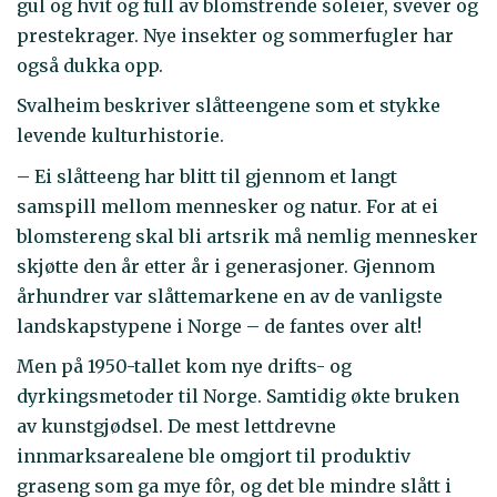
gul og hvit og full av blomstrende soleier, svever og
prestekrager. Nye insekter og sommerfugler har
også dukka opp.
Svalheim beskriver slåtteengene som et stykke
levende kulturhistorie.
– Ei slåtteeng har blitt til gjennom et langt
samspill mellom mennesker og natur. For at ei
blomstereng skal bli artsrik må nemlig mennesker
skjøtte den år etter år i generasjoner. Gjennom
århundrer var slåttemarkene en av de vanligste
landskapstypene i Norge – de fantes over alt!
Men på 1950-tallet kom nye drifts- og
dyrkingsmetoder til Norge. Samtidig økte bruken
av kunstgjødsel. De mest lettdrevne
innmarksarealene ble omgjort til produktiv
graseng som ga mye fôr, og det ble mindre slått i