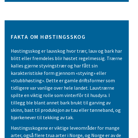
FAKTA OM HØSTINGSSKOG
Høstingsskog er lauvskog hvor trær, lauv og bark har
blitt eller fremdeles blir høstet regelmessig. Trærne
kalles gjerne styvingstrær og har fått sin
karakteristiske form gjennom «styving» eller
«stubbhøsting». Dette er gamle driftsformer som
tidligere var vanlige over hele landet. Lauvtrærne
spilte en viktig rolle som vinterfôr til husdyra. I
tillegg ble blant annet bark brukt til garving av
skinn, bast til produksjon av tau eller tønneband, og
bjørkenever til tekking av tak.
Høstingsskogene er viktige leveområder for mange
arter, også flere trua arter i Norge, og Norge er av de