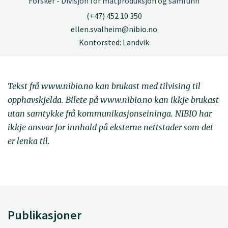
Forsker - Divisjon for matproduksjon og samfunn
(+47) 452 10 350
ellen.svalheim@nibio.no
Kontorsted: Landvik
Tekst frå www.nibio.no kan brukast med tilvising til
opphavskjelda. Bilete på www.nibio.no kan ikkje brukast
utan samtykke frå kommunikasjonseininga. NIBIO har
ikkje ansvar for innhald på eksterne nettstader som det
er lenka til.
Publikasjoner