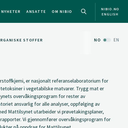
NIBIO.NO
NYHETER
ANSATTE
OM NIBIO
ENGLISH
NO
EN
ORGANISKE STOFFER
rstoffkjemi, er nasjonalt referanselaboratorium for
tetoksiner i vegetabilske matvarer. Trygg mat er
synets overvåkingsprogram for rester av
oriet ansvarlig for alle analyser, oppfølging av
ed Mattilsynet utarbeider vi prøvetakingsplaner,
-rapporter. Vi gjennomfører overvåkingsprogram for
dukter på oppdrag for Mattilsynet.