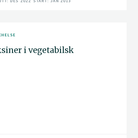
UTT: DES 2022
START: JAN 2013
EHELSE
siner i vegetabilsk