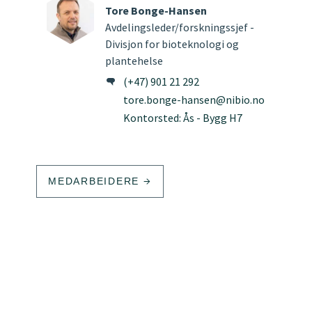
Tore Bonge-Hansen
Avdelingsleder/forskningssjef -
Divisjon for bioteknologi og
plantehelse
(+47) 901 21 292
tore.bonge-hansen@nibio.no
Kontorsted: Ås - Bygg H7
MEDARBEIDERE