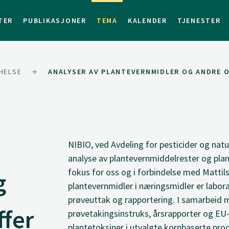
TER
PUBLIKASJONER
TEMA
KALENDER
TJENESTER
HELSE
ANALYSER AV PLANTEVERNMIDLER OG ANDRE 
NIBIO, ved Avdeling for pesticider og natu
analyse av plantevernmiddelrester og plan
fokus for oss og i forbindelse med Mattil
g
plantevernmidler i næringsmidler er laborat
prøveuttak og rapportering. I samarbeid m
ffer
prøvetakingsinstruks, årsrapporter og EU
plantetoksiner i utvalgte kornbaserte pro