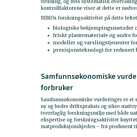
virkning, og hvis systematisk overvåkin
kontrollfaktorene viser at dette er nødve
NIBIOs forskningsaktivitet på dette felte
biologiske bekjempingsmetoder og
friskt plantemateriale og andre f
modeller og varslingstjenester f
presisjonsteknologi for redusert
Samfunnsøkonomiske vurderi
forbruker
Samfunnsøkonomiske vurderinger er et svæ
ny og bedre driftspraksis og sikre mattr
tverrfaglig forskningsmiljø med både na
ekspertise og forskningsaktivitet knyttet
matproduksjonskjeden – fra produsent til