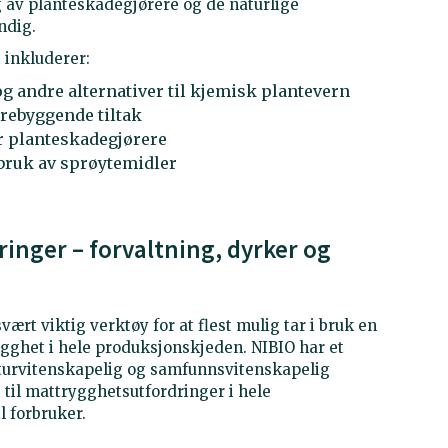
g av planteskadegjørere og de naturlige
ndig.
t inkluderer:
 andre alternativer til kjemisk plantevern
orebyggende tiltak
or planteskadegjørere
 bruk av sprøytemidler
nger – forvaltning, dyrker og
rt viktig verktøy for at flest mulig tar i bruk en
ygghet i hele produksjonskjeden. NIBIO har et
turvitenskapelig og samfunnsvitenskapelig
 til mattrygghetsutfordringer i hele
 forbruker.