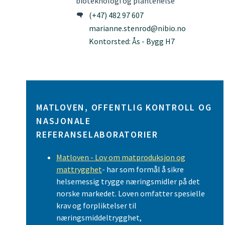
bioteknologi og plantehelse
(+47) 482 97 607
marianne.stenrod@nibio.no
Kontorsted: Ås - Bygg H7
MATLOVEN, OFFENTLIG KONTROLL OG
NASJONALE
REFERANSELABORATORIER
Matloven - Lov om matproduksjon og
mattrygghet
- har som formål å sikre
helsemessig trygge næringsmidler på det
norske markedet. Loven omfatter spesielle
krav og forpliktelser til
næringsmiddeltrygghet,