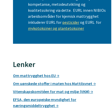
kompetanse, metodeutvikling og
kvalitetssikring via dette. EURL innen NIBIOs
arbeidsområder for kjemisk mattrygghet
inkluderer EURL for
pesticider
og EURL for
mykotoksiner og plantetoksiner
Lenker
Om mattrygghet hos EU
Om uønskede stoffer i maten hos Mattilsynet
Vitenskapskomitéen for mat og miljø (VKM)
EFSA, den europeiske myndighet for
næringsmiddeltrygghet