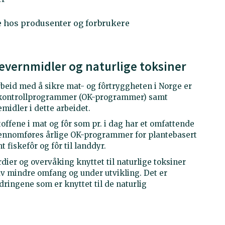
 hos produsenter og forbrukere
evernmidler og naturlige toksiner
beid med å sikre mat- og fôrtryggheten i Norge er
g kontrollprogrammer (OK-programmer) samt
idler i dette arbeidet.
offene i mat og fôr som pr. i dag har et omfattende
jennomføres årlige OK-programmer for plantebasert
fiskefôr og fôr til landdyr.
dier og overvåking knyttet til naturlige toksiner
v mindre omfang og under utvikling. Det er
dringene som er knyttet til de naturlig