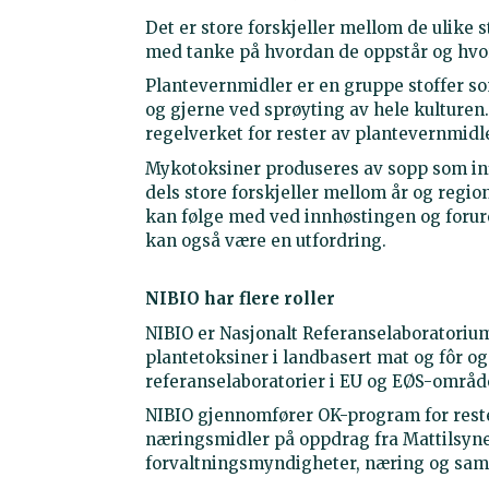
Det er store forskjeller mellom de ulike
med tanke på hvordan de oppstår og hvor
Plantevernmidler er en gruppe stoffer so
og gjerne ved sprøyting av hele kulturen
regelverket for rester av plantevernmid
Mykotoksiner produseres av sopp som inf
dels store forskjeller mellom år og regio
kan følge med ved innhøstingen og forure
kan også være en utfordring.
NIBIO har flere roller
NIBIO er Nasjonalt Referanselaboratoriu
plantetoksiner i landbasert mat og fôr og
referanselaboratorier i EU og EØS-områd
NIBIO gjennomfører OK-program for reste
næringsmidler på oppdrag fra Mattilsyne
forvaltningsmyndigheter, næring og sam