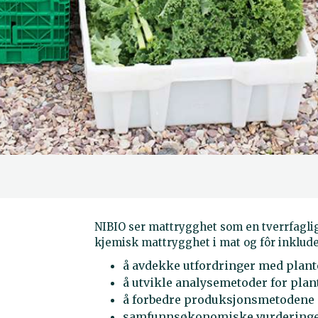
NIBIO ser mattrygghet som en tverrfaglig 
kjemisk mattrygghet i mat og fôr inklude
å avdekke utfordringer med plan
å utvikle analysemetoder for pla
å forbedre produksjonsmetodene 
samfunnsøkonomiske vurdering