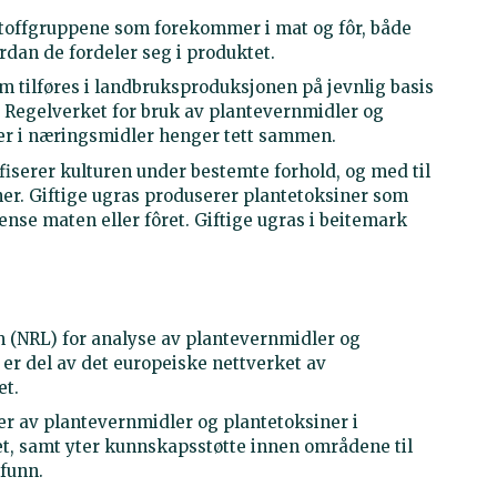
 stoffgruppene som forekommer i mat og fôr, både
dan de fordeler seg i produktet.
m tilføres i landbruksproduksjonen på jevnlig basis
. Regelverket for bruk av plantevernmidler og
ler i næringsmidler henger tett sammen.
iserer kulturen under bestemte forhold, og med til
ner. Giftige ugras produserer plantetoksiner som
nse maten eller fôret. Giftige ugras i beitemark
m (NRL) for analyse av plantevernmidler og
 er del av det europeiske nettverket av
et.
r av plantevernmidler og plantetoksiner i
t, samt yter kunnskapsstøtte innen områdene til
funn.