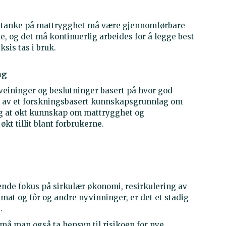
ed tanke på mattrygghet må være gjennomførbare
 og det må kontinuerlig arbeides for å legge best
ksis tas i bruk.
ng
veininger og beslutninger basert på hvor god
g av et forskningsbasert kunnskapsgrunnlag om
seg at økt kunnskap om mattrygghet og
kt tillit blant forbrukerne.
ende fokus på sirkulær økonomi, resirkulering av
 mat og fôr og andre nyvinninger, er det et stadig
.
må man også ta hensyn til risikoen for nye