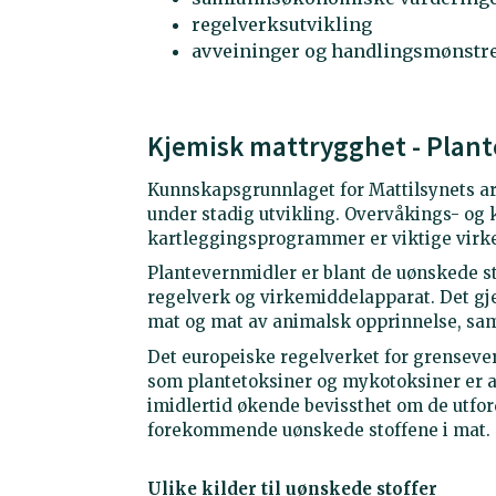
regelverksutvikling
avveininger og handlingsmønstre
Kjemisk mattrygghet - Plant
Kunnskapsgrunnlaget for Mattilsynets ar
under stadig utvikling. Overvåkings- o
kartleggingsprogrammer er viktige virkem
Plantevernmidler er blant de uønskede st
regelverk og virkemiddelapparat. Det g
mat og mat av animalsk opprinnelse, samt 
Det europeiske regelverket for grensever
som plantetoksiner og mykotoksiner er a
imidlertid økende bevissthet om de utfor
forekommende uønskede stoffene i mat.
Ulike kilder til uønskede stoffer