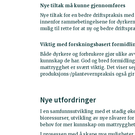
Nye tiltak må kunne gjennomføres
Nye tiltak for en bedre driftspraksis m
innenfor rammebetingelsene for dyrkerne,
mulig til rette for at ny og bedre driftspra
Viktig med forskningsbasert formidli
Både dyrkere og forbrukere gjør ulike av
kunnskap de har. God og bred formidlin
mattrygghet er svært viktig. Det viser 
produksjons-/plantevernpraksis også gir ø
Nye utfordringer
I en samfunnsutvikling med et stadig øk
bioressurser, utvikling av nye råvarer for
behov for mer kunnskap om mattrygghet
I prosessen med å skape nye muligheter 