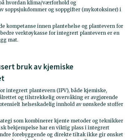
 på hvordan klima/værforhold og
av soppsjukdommer og soppgifter (mykotoksiner) i
lede kompetanse innen plantehelse og plantevern for
bedre verktøykasse for integrert plantevern er en
ygg mat.
sert bruk av kjemiske
et
or integrert plantevern (IPV), både kjemiske,
lrettet og tilstrekkelig overvåking er avgjørende
potensielt helseskadelig innhold av uønskede stoffer
trategi som kombinerer kjente metoder og teknikker
sk bekjempelse har en viktig plass i integrert
ndre forebyggende og direkte tiltak ikke gir ønsket