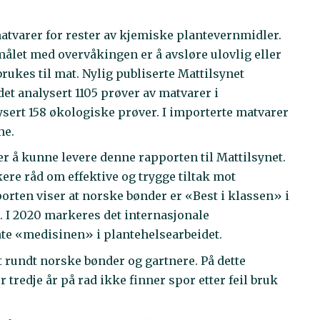
atvarer for rester av kjemiske plantevernmidler.
rmålet med overvåkingen er å avsløre ulovlig eller
rukes til mat. Nylig publiserte Mattilsynet
det analysert 1105 prøver av matvarer i
ysert 158 økologiske prøver. I importerte matvarer
ne.
r å kunne levere denne rapporten til Mattilsynet.
ere råd om effektive og trygge tiltak mot
rten viser at norske bønder er «Best i klassen» i
. I 2020 markeres det internasjonale
åte «medisinen» i plantehelsearbeidet.
et rundt norske bønder og gartnere. På dette
or tredje år på rad ikke finner spor etter feil bruk