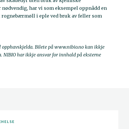
 av skadedyr uten bruk av kjemiske
er nødvendig, har vi som eksempel oppnådd en
rognebærmøll i eple ved bruk av feller som
il opphavskjelda. Bilete på www.nibio.no kan ikkje
NIBIO har ikkje ansvar for innhald på eksterne
EHELSE