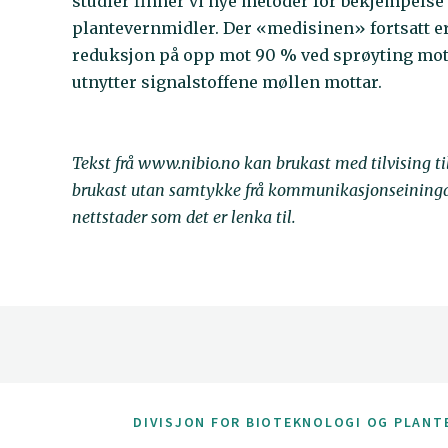
studier finner vi nye metoder for bekjempelse
plantevernmidler. Der «medisinen» fortsatt 
reduksjon på opp mot 90 % ved sprøyting mot 
utnytter signalstoffene møllen mottar.
Tekst frå www.nibio.no kan brukast med tilvising t
brukast utan samtykke frå kommunikasjonseininga. 
nettstader som det er lenka til.
DIVISJON FOR BIOTEKNOLOGI OG PLANT