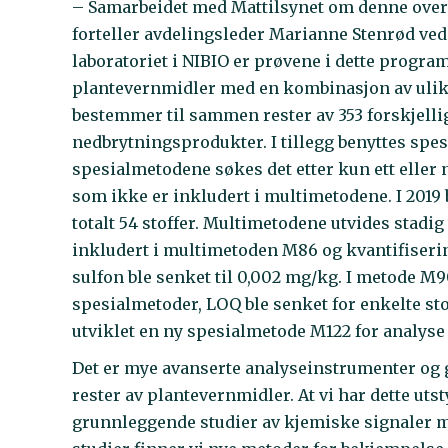
– Samarbeidet med Mattilsynet om denne overvå
forteller avdelingsleder Marianne Stenrød ved
laboratoriet i NIBIO er prøvene i dette progra
plantevernmidler med en kombinasjon av ulik
bestemmer til sammen rester av 353 forskjelli
nedbrytningsprodukter. I tillegg benyttes spes
spesialmetodene søkes det etter kun ett elle
som ikke er inkludert i multimetodene. I 2019 
totalt 54 stoffer. Multimetodene utvides stadig t
inkludert i multimetoden M86 og kvantifiserin
sulfon ble senket til 0,002 mg/kg. I metode M90
spesialmetoder, LOQ ble senket for enkelte stof
utviklet en ny spesialmetode M122 for analyse 
Det er mye avanserte analyseinstrumenter og 
rester av plantevernmidler. At vi har dette uts
grunnleggende studier av kjemiske signaler me