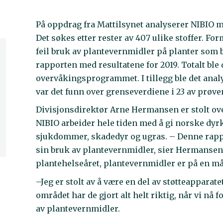
På oppdrag fra Mattilsynet analyserer NIBIO m
Det søkes etter rester av 407 ulike stoffer. Fo
feil bruk av plantevernmidler på planter som b
rapporten med resultatene for 2019. Totalt ble 
overvåkingsprogrammet. I tillegg ble det anal
var det funn over grenseverdiene i 23 av prøve
Divisjonsdirektør Arne Hermansen er stolt ove
NIBIO arbeider hele tiden med å gi norske dyrk
sjukdommer, skadedyr og ugras. – Denne rappo
sin bruk av plantevernmidler, sier Hermansen
plantehelseåret, plantevernmidler er på en m
–Jeg er stolt av å være en del av støtteapparat
området har de gjort alt helt riktig, når vi nå f
av plantevernmidler.