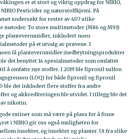
kingen er et stort og viktig oppdrag for NIBIO,
 NIBIO Pesticider og naturstoffkjemi. På
mmet undersøkt for rester av 407 ulike
e metoder. To store multimetoder (M86 og M93)
ge plantevernmidler, inkludert noen
ialmetoder på et utvalg av prøvene. I
r noen få plantevernmidler-/nedbrytningsprodukter
ble det benyttet 14 spesialmetoder som omfattet
il å omfatte nye stoffer. I 2019 ble fipronil sulfon
gsgrensen (LOQ) for både fipronil og fipronil
 ble det inkludert flere stoffer fra andre
fer og akkrediteringen ble utvidet. I tillegg ble det
av nikotin.
gode rutiner som må være på plass for å finne
tyret i NIBIO gir oss også muligheten for
llom insekter, og insekter og planter. Ut fra slike