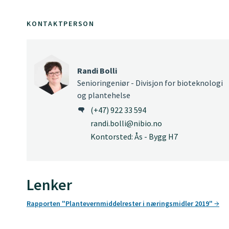
KONTAKTPERSON
Randi Bolli
Senioringeniør - Divisjon for bioteknologi
og plantehelse
(+47) 922 33 594
randi.bolli@nibio.no
Kontorsted: Ås - Bygg H7
Lenker
Rapporten "Plantevernmiddelrester i næringsmidler 2019"