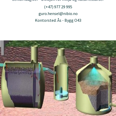
(+47) 977 29 995
guro.hensel@nibio.no
Kontorsted: Ås - Bygg O43