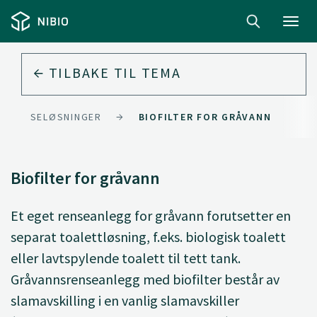
Toggl
navig
TILBAKE TIL
TEMA
KE RENSELØSNINGER
BIOFILTER FOR GRÅVANN
Biofilter for gråvann
Et eget renseanlegg for gråvann forutsetter en
separat toalettløsning, f.eks. biologisk toalett
eller lavtspylende toalett til tett tank.
Gråvannsrenseanlegg med biofilter består av
slamavskilling i en vanlig slamavskiller