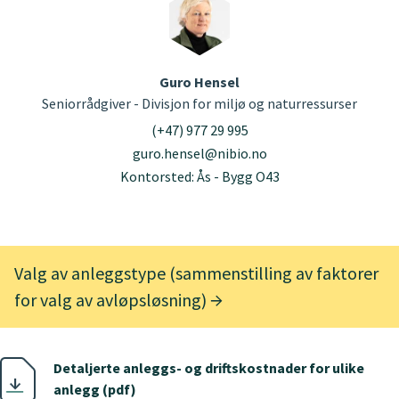
Guro Hensel
Seniorrådgiver - Divisjon for miljø og naturressurser
(+47) 977 29 995
guro.hensel@nibio.no
Kontorsted: Ås - Bygg O43
Valg av anleggstype (sammenstilling av faktorer
for valg av avløpsløsning)
Detaljerte anleggs- og driftskostnader for ulike
anlegg (pdf)