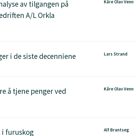
Kåre Olav Venn
alyse av tilgangen på
edriften A/L Orkla
Lars Strand
r i de siste decenniene
Kåre Olav Venn
re å tjene penger ved
Alf Brantseg
 i furuskog