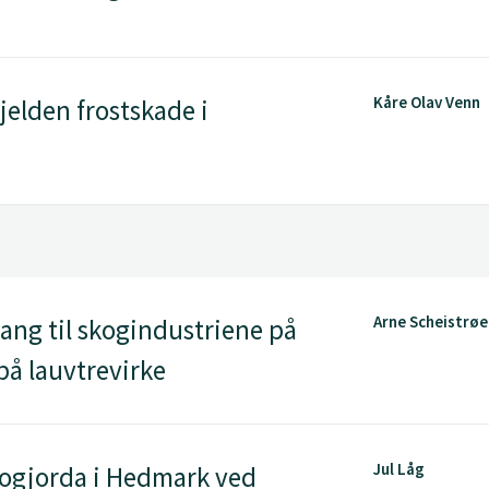
Kåre Olav Venn
jelden frostskade i
Arne Scheistrø
ang til skogindustriene på
på lauvtrevirke
Jul Låg
ogjorda i Hedmark ved