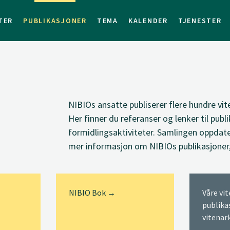
TER
PUBLIKASJONER
TEMA
KALENDER
TJENESTER
NIBIOs ansatte
publiserer
flere hundre vit
Her finner du
referanser og lenker til
publi
formidlingsaktiviteter. Samlingen oppdate
mer informasjon om NIBIOs publikasjoner
NIBIO Bok →
Våre vi
publika
vitenar