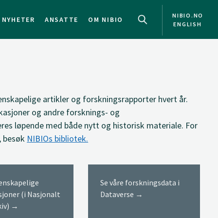
NIBIO.NO
NYHETER
ANSATTE
OM NIBIO
ENGLISH
NO
EN
enskapelige artikler og forskningsrapporter hvert år.
kasjoner og andre forsknings- og
res løpende med både nytt og historisk materiale. For
, besøk
NIBIOs bibliotek.
tenskapelige
Se våre forskningsdata i
sjoner (i Nasjonalt
Dataverse →
kiv) →