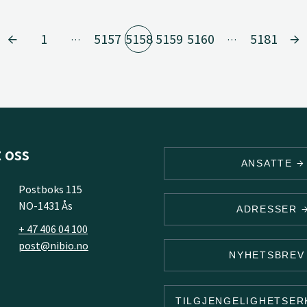
1
5157
5158
5159
5160
5181
…
…
 oss
ANSATTE
Postboks 115
NO-1431 Ås
ADRESSER
+ 47 406 04 100
post@nibio.no
NYHETSBRE
TILGJENGELIGHETSE