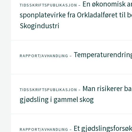
En økonomisk an
TIDSSKRIFTSPUBLIKASJON –
sponplatevirke fra Orkladalføret til b
Skogindustri
Temperaturendringe
RAPPORT/AVHANDLING –
Man risikerer ba
TIDSSKRIFTSPUBLIKASJON –
gjødsling i gammel skog
Et gjødslingsforsøk
RAPPORT/AVHANDLING –