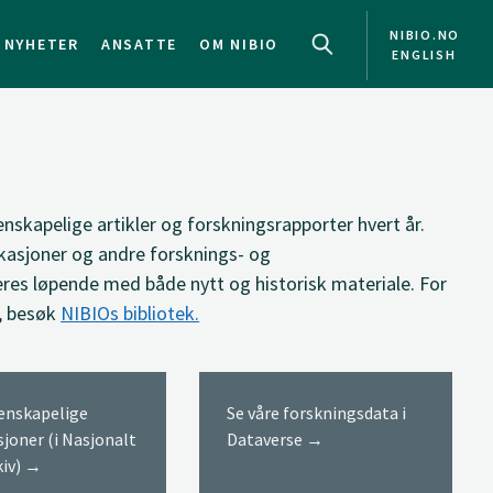
NIBIO.NO
NYHETER
ANSATTE
OM NIBIO
ENGLISH
NO
EN
enskapelige artikler og forskningsrapporter hvert år.
kasjoner og andre forsknings- og
res løpende med både nytt og historisk materiale. For
, besøk
NIBIOs bibliotek.
tenskapelige
Se våre forskningsdata i
sjoner (i Nasjonalt
Dataverse →
kiv) →