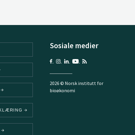
Sosiale medier
2026 © Norsk institutt for
V
bioøkonomi
RKLÆRING
N