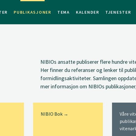
TER
PUBLIKASJONER
TEMA
KALENDER
TJENESTER
NIBIOs ansatte
publiserer
flere hundre vit
Her finner du
referanser og lenker til
publi
formidlingsaktiviteter. Samlingen oppdate
mer informasjon om NIBIOs publikasjoner
NIBIO Bok →
Våre vi
publika
vitenar