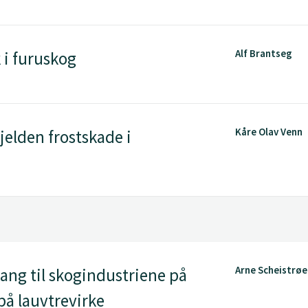
Alf Brantseg
 i furuskog
Kåre Olav Venn
jelden frostskade i
Arne Scheistrø
ang til skogindustriene på
på lauvtrevirke