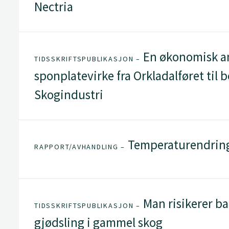
Nectria
En økonomisk an
TIDSSKRIFTSPUBLIKASJON –
sponplatevirke fra Orkladalføret til b
Skogindustri
Temperaturendringe
RAPPORT/AVHANDLING –
Man risikerer ba
TIDSSKRIFTSPUBLIKASJON –
gjødsling i gammel skog