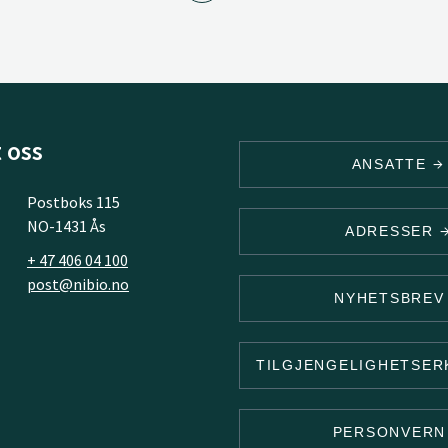
 oss
ANSATTE
Postboks 115
NO-1431 Ås
ADRESSER
+ 47 406 04 100
post@nibio.no
NYHETSBRE
TILGJENGELIGHETSE
PERSONVER