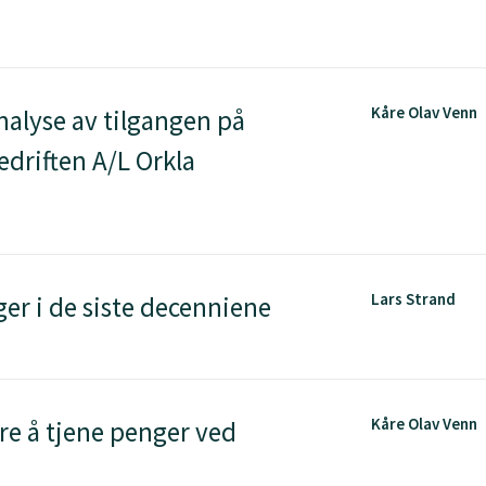
Kåre Olav Venn
alyse av tilgangen på
edriften A/L Orkla
Lars Strand
r i de siste decenniene
Kåre Olav Venn
re å tjene penger ved