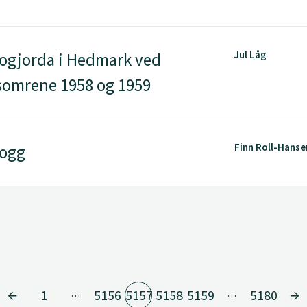
Jul Låg
ogjorda i Hedmark ved
somrene 1958 og 1959
Finn Roll-Hanse
dogg
1
5156
5157
5158
5159
5180
…
…