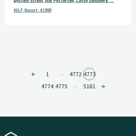
Øystein Strøm, Ivar Pettersen, Lasse Sandberg, ...
NILF-Report, 4 1999
1
4772
4773
…
4774
4775
5181
…