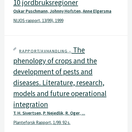
10 jordbruksregioner
Oskar Puschmann, Johnny Hofsten, Anne Elgersma
NIJOS-rapport, 13(99), 1999
The
RAPPORT/AVHANDLING –
phenology of crops and the
development of pests and
diseases. Literature, research,
models and future operational
integration
T. H. Sivertsen, P. Nejedlik, R. Oger, ...
Planteforsk Rapport, 1/99. 92 s.